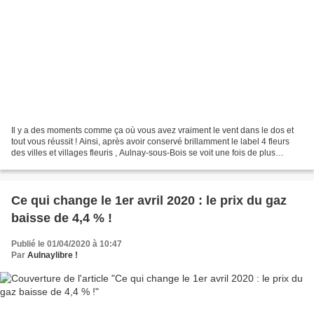
Il y a des moments comme ça où vous avez vraiment le vent dans le dos et
tout vous réussit ! Ainsi, après avoir conservé brillamment le label 4 fleurs
des villes et villages fleuris , Aulnay-sous-Bois se voit une fois de plus
élevée au rang d’honneur....
Ce qui change le 1er avril 2020 : le prix du gaz
baisse de 4,4 % !
Publié le 01/04/2020 à 10:47
Par
Aulnaylibre !