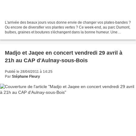
L'arrivée des beaux jours vous donne envie de changer vos plates-bandes ?
Ou encore de diversifier vos plantes vertes ? Ce week-end, au parc Dumont,
bulbes, graines et boutures s'échangent dans la bonne humeur. Une
occasion en or de discuter entre passionnés...
Madjo et Jaqee en concert vendredi 29 avril à
21h au CAP d'Aulnay-sous-Bois
Publié le 28/04/2011 à 14:25
Par
Stéphane Fleury