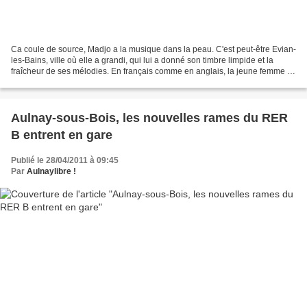
Ca coule de source, Madjo a la musique dans la peau. C'est peut-être Evian-
les-Bains, ville où elle a grandi, qui lui a donné son timbre limpide et la
fraîcheur de ses mélodies. En français comme en anglais, la jeune femme à
la crinière féline compose...
Aulnay-sous-Bois, les nouvelles rames du RER
B entrent en gare
Publié le 28/04/2011 à 09:45
Par
Aulnaylibre !