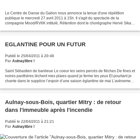
Le Centre de Danse du Galion nous annonce la tenue d'une répétition
publique le mercredi 27 avril 2011 à 15h. Il s'agit du spectacle de la
compagnie Mood/RV6K intitulé, Rétention dont le chorégraphe Hervé Sika
donne une description ci-dessous : "Dans...
EGLANTINE POUR UN FUTUR
Publié le 25/04/2011 à 20:48
Par
Aulnaylibre !
Saint Sébastien de banlieue Le coeur les seins percés de flèches De fines et
noires panthères lèchent mes plaies quand je ferme les yeux Et pourtant je
chante dans le supplice l’espoir d’une saison églantine de mai L’avènement
d’une ville coiffée d’ailes...
Aulnay-sous-Bois, quartier Mitry : de retour
dans l'immeuble après l'incendie
Publié le 22/04/2011 à 21:21
Par
Aulnaylibre !