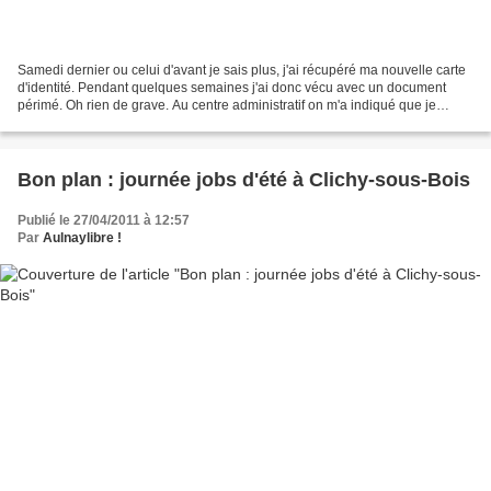
Samedi dernier ou celui d'avant je sais plus, j'ai récupéré ma nouvelle carte
d'identité. Pendant quelques semaines j'ai donc vécu avec un document
périmé. Oh rien de grave. Au centre administratif on m'a indiqué que je
pouvais voter aux cantonales, faire...
Bon plan : journée jobs d'été à Clichy-sous-Bois
Publié le 27/04/2011 à 12:57
Par
Aulnaylibre !