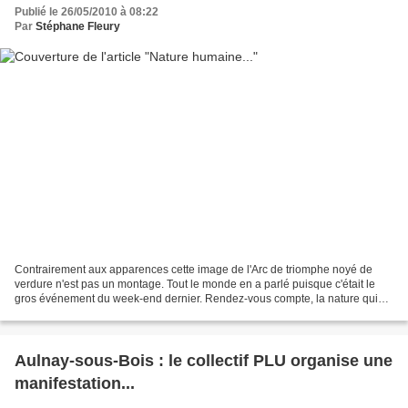
Publié le 26/05/2010 à 08:22
Par
Stéphane Fleury
Contrairement aux apparences cette image de l'Arc de triomphe noyé de
verdure n'est pas un montage. Tout le monde en a parlé puisque c'était le
gros événement du week-end dernier. Rendez-vous compte, la nature qui
s'approprie l'avenue la plus célèbre...
Aulnay-sous-Bois : le collectif PLU organise une
manifestation...