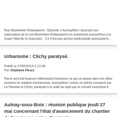
Rue Maximilien Robespierre : Episode 3 Aulnaylibre ! poursuit son
exploration de la rue Maximilien Robespierre en examinant aujourd'hui à la
loupe l'état de la chaussée... Ce n'est pas qu'une particularité aulnaysienne,
il suffit de rouler par exemple...
Urbanisme : Clichy paralysé.
Publié le 27/05/2010 à 13:38
Par
Stéphane Fleury
Parce qu'il est toujours intéressant d'observer ce qui se passe dans les villes
voisines en matière d'urbanisme, Aulnaylibre ! relaie un article consacré par
Le Parisien à Clichy, paralysé à la suite du rejet par le conseil municipal du
plan local d'urbanisme...
Aulnay-sous-Bois : réunion publique jeudi 27
mai concernant l'état d'avancement du chantier