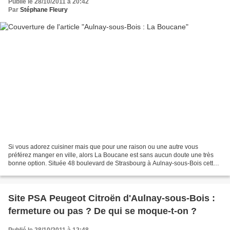
Publié le 28/10/2011 à 20:42
Par
Stéphane Fleury
Si vous adorez cuisiner mais que pour une raison ou une autre vous
préférez manger en ville, alors La Boucane est sans aucun doute une très
bonne option. Située 48 boulevard de Strasbourg à Aulnay-sous-Bois cette
crêperie-saladerie peut faire office de...
Site PSA Peugeot Citroën d'Aulnay-sous-Bois :
fermeture ou pas ? De qui se moque-t-on ?