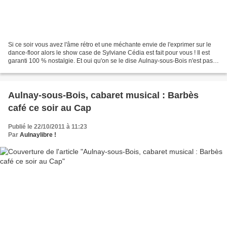
Si ce soir vous avez l'âme rétro et une méchante envie de l'exprimer sur le
dance-floor alors le show case de Sylviane Cédia est fait pour vous ! Il est
garanti 100 % nostalgie. Et oui qu'on se le dise Aulnay-sous-Bois n'est pas
une ville dortoir et tous...
Aulnay-sous-Bois, cabaret musical : Barbès
café ce soir au Cap
Publié le 22/10/2011 à 11:23
Par
Aulnaylibre !