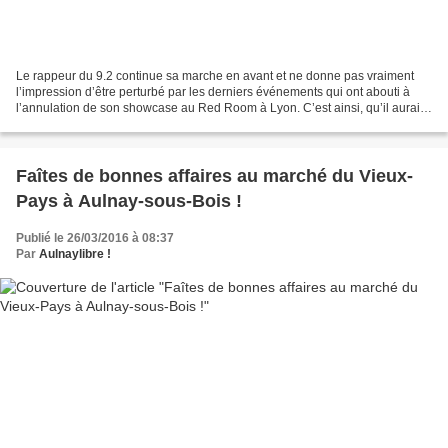
Le rappeur du 9.2 continue sa marche en avant et ne donne pas vraiment
l’impression d’être perturbé par les derniers événements qui ont abouti à
l’annulation de son showcase au Red Room à Lyon. C’est ainsi, qu’il aurait
été aperçu du côté d’Aulnay-sous-Bois...
Faîtes de bonnes affaires au marché du Vieux-
Pays à Aulnay-sous-Bois !
Publié le 26/03/2016 à 08:37
Par
Aulnaylibre !