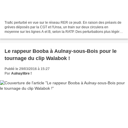
Trafic perturbé en vue sur le réseau RER ce jeudi. En raison des préavis de
grèves déposés par la CGT et l'Unsa, un train sur deux circulera en
moyenne sur les lignes A et B, selon la RATP. Des perturbations plus légères
sont aussi à prévoir dans le métro,...
Le rappeur Booba à Aulnay-sous-Bois pour le
tournage du clip Walabok !
Publié le 29/03/2016 à 15:27
Par
Aulnaylibre !