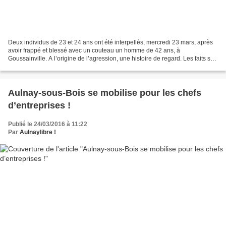
Deux individus de 23 et 24 ans ont été interpellés, mercredi 23 mars, après
avoir frappé et blessé avec un couteau un homme de 42 ans, à
Goussainville. A l’origine de l’agression, une histoire de regard. Les faits se
sont déroulés vers 18h30, dans un...
Aulnay-sous-Bois se mobilise pour les chefs
d’entreprises !
Publié le 24/03/2016 à 11:22
Par
Aulnaylibre !