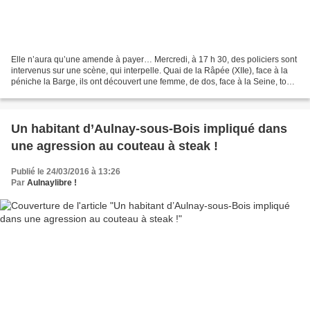
Elle n’aura qu’une amende à payer… Mercredi, à 17 h 30, des policiers sont
intervenus sur une scène, qui interpelle. Quai de la Râpée (XIIe), face à la
péniche la Barge, ils ont découvert une femme, de dos, face à la Seine, toute
vêtue de noir, entièrement...
Un habitant d’Aulnay-sous-Bois impliqué dans
une agression au couteau à steak !
Publié le 24/03/2016 à 13:26
Par
Aulnaylibre !