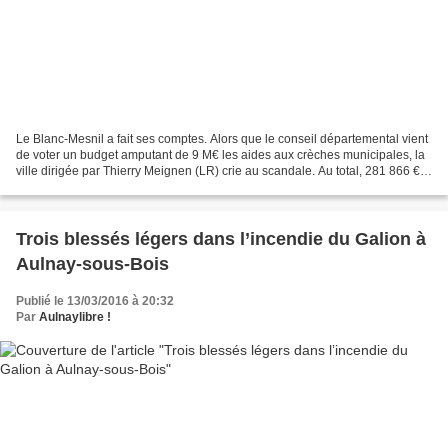
Le Blanc-Mesnil a fait ses comptes. Alors que le conseil départemental vient
de voter un budget amputant de 9 M€ les aides aux crèches municipales, la
ville dirigée par Thierry Meignen (LR) crie au scandale. Au total, 281 866 €
de subventions perçues...
Trois blessés légers dans l’incendie du Galion à
Aulnay-sous-Bois
Publié le 13/03/2016 à 20:32
Par
Aulnaylibre !