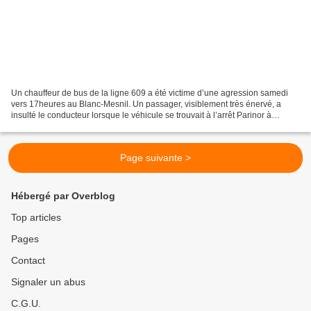
Un chauffeur de bus de la ligne 609 a été victime d’une agression samedi
vers 17heures au Blanc-Mesnil. Un passager, visiblement très énervé, a
insulté le conducteur lorsque le véhicule se trouvait à l’arrêt Parinor à
Aulnay-sous-Bois. En arrivant à l’arrêt...
Page suivante >
Hébergé par Overblog
Top articles
Pages
Contact
Signaler un abus
C.G.U.