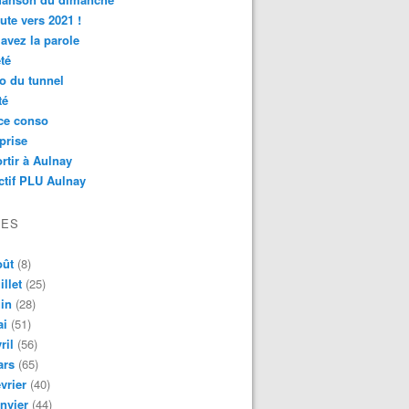
ute vers 2021 !
avez la parole
té
o du tunnel
té
ce conso
prise
rtir à Aulnay
ctif PLU Aulnay
VES
oût
(8)
illet
(25)
in
(28)
ai
(51)
ril
(56)
ars
(65)
vrier
(40)
nvier
(44)