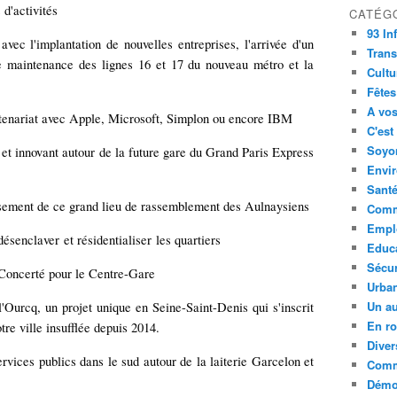
d'activités
CATÉG
93 In
avec l'implantation de nouvelles entreprises, l'arrivée d'un
Trans
de maintenance des lignes 16 et 17 du nouveau métro et la
Cultu
Fêtes
A vos
enariat avec Apple, Microsoft, Simplon ou encore IBM
C'est
Soyon
e et innovant autour de la future gare du Grand Paris Express
Envi
Sant
sement de ce grand lieu de rassemblement des Aulnaysiens
Comm
Empl
ésenclaver et résidentialiser les quartiers
Educ
Sécur
Concerté pour le Centre-Gare
Urba
Un au
'Ourcq, un projet unique en Seine-Saint-Denis qui s'inscrit
En ro
tre ville insufflée depuis 2014.
Diver
vices publics dans le sud autour de la laiterie Garcelon et
Comm
Démoc