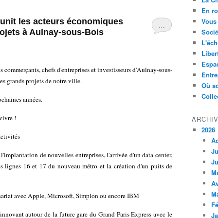
En ro
unit les acteurs économiques
Vous 
…
rojets à Aulnay-sous-Bois
Socié
L'éch
Liber
Espa
s commerçants, chefs d'entreprises et investisseurs d'Aulnay-sous-
Entre
s grands projets de notre ville.
Où so
Colle
rochaines années.
vivre !
ARCHI
2026
tivités
A
Ju
l'implantation de nouvelles entreprises, l'arrivée d'un data center,
Ju
s lignes 16 et 17 du nouveau métro et la création d'un puits de
M
Av
M
ariat avec Apple, Microsoft, Simplon ou encore IBM
Fé
 innovant autour de la future gare du Grand Paris Express avec le
Ja