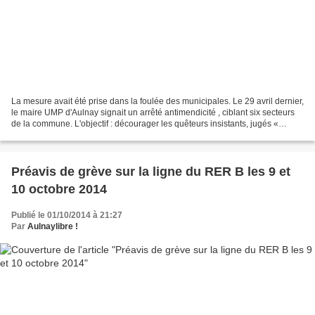
La mesure avait été prise dans la foulée des municipales. Le 29 avril dernier,
le maire UMP d'Aulnay signait un arrêté antimendicité , ciblant six secteurs
de la commune. L'objectif : décourager les quêteurs insistants, jugés «
agressifs », en les exposant...
Préavis de grève sur la ligne du RER B les 9 et
10 octobre 2014
Publié le 01/10/2014 à 21:27
Par
Aulnaylibre !