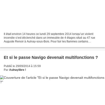
Il était environ 14 heures ce lundi 29 septembre 2014 lorsqu’un violent
incendie s’est déclenché dans un immeuble de 4 étages situé au 47 rue
Auguste Renoir à Aulnay-sous-Bois. Pour fuir les flammes certains
occupants ont été obligés de sauter par les...
Et si le passe Navigo devenait multifonctions ?
Publié le 29/09/2014 à 15:59
Par
Aulnaylibre !