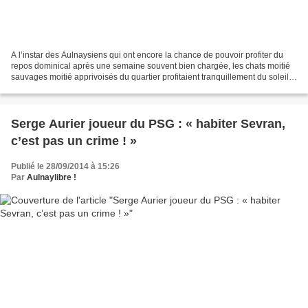
A l’instar des Aulnaysiens qui ont encore la chance de pouvoir profiter du
repos dominical après une semaine souvent bien chargée, les chats moitié
sauvages moitié apprivoisés du quartier profitaient tranquillement du soleil
cet après-midi. L’occasion...
Serge Aurier joueur du PSG : « habiter Sevran,
c’est pas un crime ! »
Publié le 28/09/2014 à 15:26
Par
Aulnaylibre !