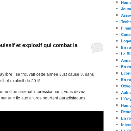
Hume
Jouo
Assoc
Tech
Fina
Conse
Loge
ouissif et explosif qui combat la
En ro
…
Le Bil
Amia
En ro
Econ
aylibre ! se trouvait cette année Just cause 3, sans
En ro
sif et explosif de 2015.
Oxyg
 Armé d’un arsenal impressionnant, vous devez
Aulna
t sur une ile aux allures pourtant paradisiaques.
L'Ody
Humo
Démo
En ro
Inte
La C