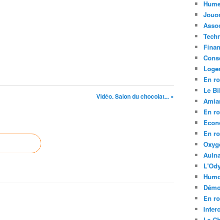
Hume
Jouo
Assoc
Tech
Fina
Conse
Loge
En ro
Le Bil
Vidéo. Salon du chocolat... »
Amia
En ro
Econ
En ro
Oxyg
Aulna
L'Ody
Humo
Démo
En ro
Inte
La C