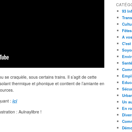
CATÉG
93 In
Trans
Cultu
Fêtes
A vos
C'est
Soyon
Envi
Sant
Comm
Empl
 se craquèle, sous certains trains. Il s’agit de cette
Educ
’isolant thermique et phonique et contient de l’amiante en
Sécur
sources.
Urba
quant :
ici
Un au
En ro
ustration : Aulnaylibre !
Diver
Comm
Démoc