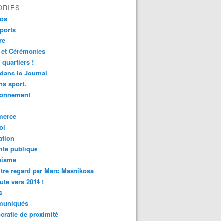
ORIES
fos
ports
re
 et Cérémonies
 quartiers !
 dans le Journal
s sport.
ronnement
é
erce
oi
ation
ité publique
nisme
tre regard par Marc Masnikosa
ute vers 2014 !
s
uniqués
ratie de proximité