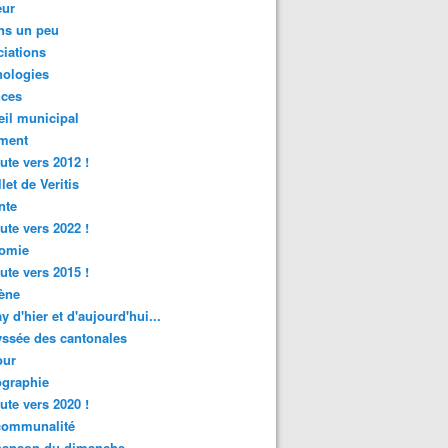
ur
ns un peu
iations
nologies
nces
il municipal
ment
ute vers 2012 !
let de Veritis
nte
ute vers 2022 !
omie
ute vers 2015 !
ène
y d'hier et d'aujourd'hui...
ssée des cantonales
ur
graphie
ute vers 2020 !
rcommunalité
hanson du dimanche