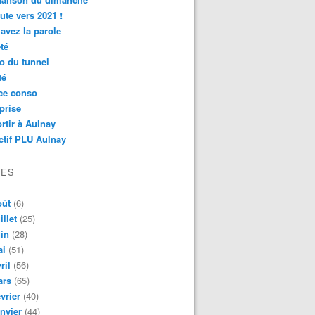
ute vers 2021 !
avez la parole
té
o du tunnel
té
ce conso
prise
rtir à Aulnay
ctif PLU Aulnay
VES
oût
(6)
illet
(25)
in
(28)
ai
(51)
ril
(56)
ars
(65)
vrier
(40)
nvier
(44)