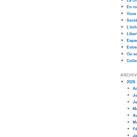
En ro
Vous 
Socié
L'éch
Liber
Espa
Entre
Où so
Colle
ARCHI
2026
A
Ju
Ju
M
Av
M
Fé
Ja