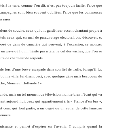
és à la terre, comme l’on dit, n’est pas toujours facile. Parce que
 campagnes sont bien souvent oubliées. Parce que les commerces
s rares.
éziens de souche, ceux qui ont gardé leur accent chantant propre à
 tels ceux qui, en mal de parachutage électoral, ont découvert et
sé de gens de caractère qui peuvent, à l’occasion, se montrer
s un pays où l’on n’hésite pas à tâter le cul des vaches, que l’on se
ette de charmeur de serpents.
de lors d’une brève escapade dans son fief de Tulle, lorsqu’il fut
bonne ville, lui disant ceci, avec quelque gêne mais beaucoup de
auche, Monsieur Hollande ! »
e monde, mais un tel moment de télévision montre bien l’écart qui va
ugent aujourd’hui, ceux qui appartiennent à la « France d’en bas »,
t ceux qui font partie, à un degré ou un autre, de cette fameuse
remière.
ouissante et permet d’espérer en l’avenir. Y compris quand la