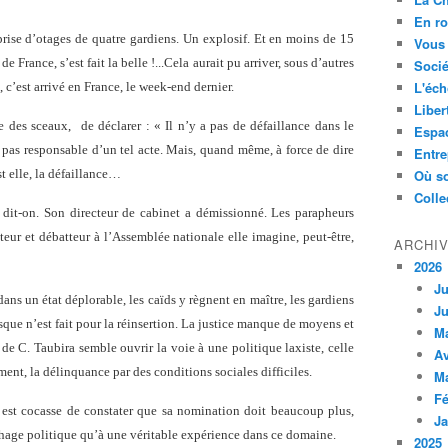
En ro
prise d’otages de quatre gardiens. Un explosif. Et en moins de 15
Vous 
 France, s’est fait la belle !...Cela aurait pu arriver, sous d’autres
Socié
L'éch
 c’est arrivé en France, le week-end dernier.
Liber
e des sceaux,
de déclarer : « Il n’y a pas de défaillance dans le
Espa
 pas responsable d’un tel acte. Mais, quand même, à force de dire
Entre
est elle, la défaillance…
Où so
Colle
 dit-on. Son directeur de cabinet a démissionné. Les parapheurs
eur et débatteur à l’Assemblée nationale elle imagine, peut-être,
ARCHI
2026
Ju
dans un état déplorable, les caïds y règnent en maître, les gardiens
Ju
esque n’est fait pour la réinsertion. La justice manque de moyens et
M
e de C. Taubira semble ouvrir la voie à une politique laxiste, celle
Av
ment, la délinquance par des conditions sociales difficiles.
M
Fé
il est cocasse de constater que sa nomination doit beaucoup plus,
Ja
ichage politique qu’à une véritable expérience dans ce domaine.
2025