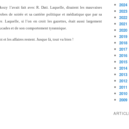
2024
zy l’avait fait avec R. Dati. Laquelle, disaient les mauvaises
2023
obes de soirée et sa carrière politique et médiatique que par sa
2022
e. Laquelle, si l’on en croit les gazettes, était aussi largement
2021
foucades et de son comportement tyrannique.
2020
2019
 et les affaires restent. Jusque là, tout va bien !
2018
2017
2016
2015
2014
2013
2012
2011
2010
2009
ARTIC