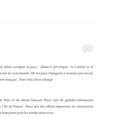
…
 débat occupait le pays : fallait-il privilégier la Corrèze et le
ncore du tiers-monde. Où les pays émergents n’avaient pas encore
sert français. Tout cela a bien changé.
e Paris et du désert français. Parce que de grandes métropoles
 l’Ile de France.
Parce que des efforts importants de valorisation
 françaises pour les rendre attractives.