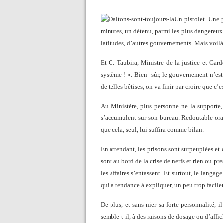
Un pistolet. Une 
minutes, un détenu, parmi les plus dangereux de
latitudes, d’autres gouvernements. Mais voilà,
Et C. Taubira, Ministre de la justice et Gard
système ! ». Bien
sûr, le gouvernement n’est
de telles bêtises, on va finir par croire que c’
Au Ministère, plus personne ne la supporte,
s’accumulent sur son bureau. Redoutable orat
que cela, seul, lui suffira comme bilan.
En attendant, les prisons sont surpeuplées et 
sont au bord de la crise de nerfs et rien ou pr
les affaires s’entassent. Et surtout, le langag
qui a tendance à expliquer, un peu trop facile
De plus, et sans nier sa forte personnalité, 
semble-t-il, à des raisons de dosage ou d’aff