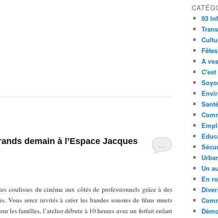
CATÉG
93 In
Trans
Cultu
Fêtes
A vos
C'est
Soyon
Envi
Sant
Comm
Empl
Educ
 grands demain à l’Espace Jacques
…
Sécur
Urba
Un au
En ro
les coulisses du cinéma aux côtés de professionnels grâce à des
Diver
is. Vous serez invités à créer les bandes sonores de films muets
Comm
ur les familles, l’atelier débute à 10 heures avec un forfait enfant
Démoc