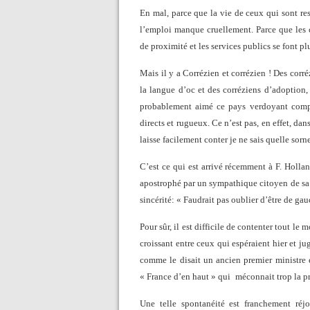
En mal, parce que la vie de ceux qui sont rest
l’emploi manque cruellement. Parce que les
de proximité et les services publics se font plu
Mais il y a Corrézien et corrézien ! Des corr
la langue d’oc et des corréziens d’adoption,
probablement aimé ce pays verdoyant compo
directs et rugueux. Ce n’est pas, en effet, dan
laisse facilement conter je ne sais quelle sorn
C’est ce qui est arrivé récemment à F. Hollan
apostrophé par un sympathique citoyen de sa 
sincérité: « Faudrait pas oublier d’être de g
Pour sûr, il est difficile de contenter tout l
croissant entre ceux qui espéraient hier et j
comme le disait un ancien premier ministre e
« France d’en haut » qui
méconnait trop la p
Une telle spontanéité est franchement réj