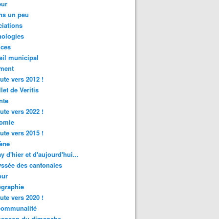
ur
ns un peu
iations
nologies
nces
il municipal
ment
ute vers 2012 !
let de Veritis
nte
ute vers 2022 !
omie
ute vers 2015 !
ène
y d'hier et d'aujourd'hui...
ssée des cantonales
ur
graphie
ute vers 2020 !
rcommunalité
hanson du dimanche