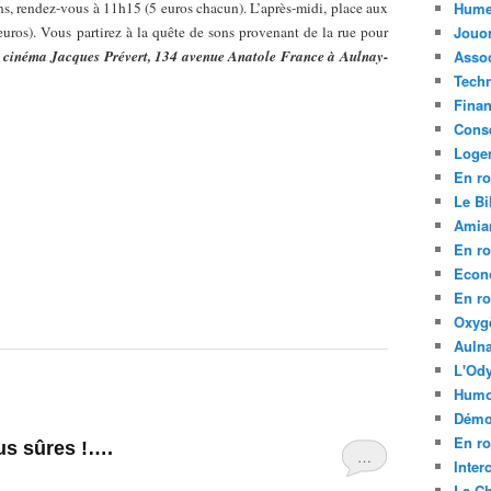
 ans, rendez-vous à 11h15 (5 euros chacun). L’après-midi, place aux
Hume
 euros). Vous partirez à la quête de sons provenant de la rue pour
Jouo
cinéma Jacques Prévert, 134 avenue Anatole France à Aulnay-
Assoc
Tech
Fina
Conse
Loge
En ro
Le Bil
Amia
En ro
Econ
En ro
Oxyg
Aulna
L'Ody
Humo
Démo
En ro
us sûres !….
…
Inte
La C