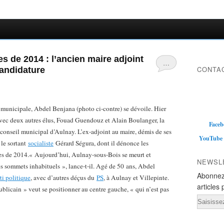
 de 2014 : l’ancien maire adjoint
…
CONTAC
andidature
 municipale, Abdel Benjana (photo ci-contre) se dévoile. Hier
r avec deux autres élus, Fouad Guendouz et Alain Boulanger, la
Faceb
conseil municipal d’Aulnay. L’ex-adjoint au maire, démis de ses
YouTube
le sortant
socialiste
Gérard Ségura, dont il dénonce les
es de 2014.
« Aujourd’hui, Aulnay-sous-Bois se meurt et
NEWSL
 des sommets inhabituels », lance-t-il. Agé de 50 ans, Abdel
Abonnez
ti politique
, avec d’autres déçus du
PS
, à Aulnay et Villepinte.
articles 
icain » veut se positionner au centre gauche, « qui n’est pas
Email