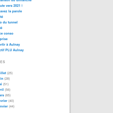
ute vers 2021 !
avez la parole
té
o du tunnel
té
ce conso
prise
rtir à Aulnay
ctif PLU Aulnay
VES
illet
(25)
in
(28)
ai
(51)
ril
(56)
ars
(65)
vrier
(40)
nvier
(44)