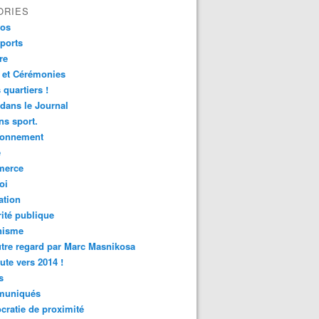
ORIES
fos
ports
re
 et Cérémonies
 quartiers !
 dans le Journal
s sport.
ronnement
é
erce
oi
ation
ité publique
nisme
tre regard par Marc Masnikosa
ute vers 2014 !
s
uniqués
ratie de proximité