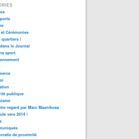
ORIES
fos
ports
re
 et Cérémonies
 quartiers !
 dans le Journal
s sport.
ronnement
é
erce
oi
ation
ité publique
nisme
tre regard par Marc Masnikosa
ute vers 2014 !
s
uniqués
ratie de proximité