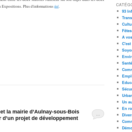
CATÉG
s Expositions.
Plus d'informations
ici
.
93 In
Trans
Cultu
Fêtes
A vos
C'est
Soyon
Envi
Sant
Comm
Empl
Educ
Sécur
Urba
Un au
En ro
et la mairie d’Aulnay-sous-Bois
…
Diver
ur d’un projet de développement
Comm
Démoc