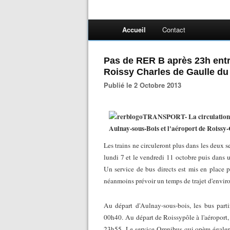
Accueil
Contact
Pas de RER B après 23h entr
Roissy Charles de Gaulle du 
Publié le 2 Octobre 2013
TRANSPORT- La circulation de
Aulnay-sous-Bois et l'aéroport de Roissy
Les trains ne circuleront plus dans les deux 
lundi 7 et le vendredi 11 octobre puis dans 
Un service de bus directs est mis en place po
néanmoins prévoir un temps de trajet d'envir
Au départ d'Aulnay-sous-bois, les bus part
00h40.
Au départ de Roissypôle à l'aéroport,
23h55.
Le service Omnibus qui opère égalemen