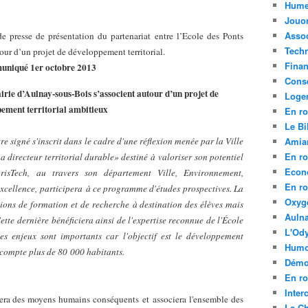
Hume
Jouo
Assoc
 presse de présentation du partenariat entre l’Ecole des Ponts
Tech
our d’un projet de développement territorial.
Fina
niqué 1er octobre 2013
Conse
irie d’Aulnay-sous-Bois s’associent autour d’un projet de
Loge
ement territorial ambitieux
En ro
Le Bil
tre signé s'inscrit dans le cadre d'une réflexion menée par la Ville
Amia
En ro
 directeur territorial durable» destiné à
valoriser son potentiel
Econ
risTech, au travers son département Ville, Environnement,
En ro
xcellence,
participera
à ce programme d'études prospectives. La
Oxyg
tions de formation et de recherche
à destination des élèves mais
Aulna
Cette dernière
bénéficiera ainsi de l'expertise reconnue de l'École
L'Ody
Les enjeux sont importants car
l'objectif est le développement
Humo
 compte plus de 80
000 habitants.
Démo
En ro
Inte
era des moyens humains conséquents
et
associera l'ensemble des
La C