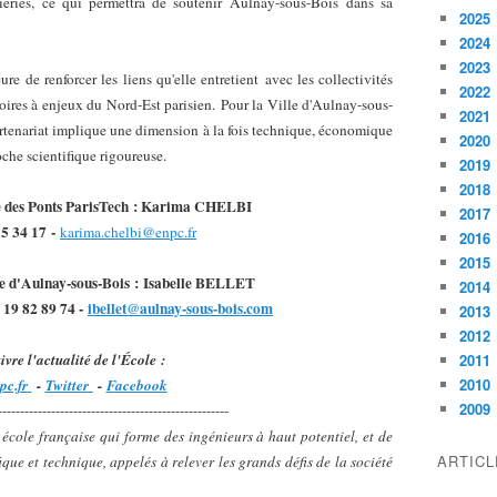
nieries, ce qui permettra de soutenir Aulnay-sous-Bois
dans sa
2025
2024
2023
ure
de renforcer les liens qu'elle entretient
avec les collectivités
2022
itoires à enjeux du Nord-Est parisien.
Pour la Ville d'Aulnay-sous-
2021
partenariat implique une dimension à la fois technique, économique
2020
oche scientifique rigoureuse.
2019
2018
 des Ponts ParisTech
: Karima CHELBI
2017
15 34 17
-
karima.chelbi@enpc.fr
2016
2015
e d'Aulnay-sous-Bois
:
Isabelle BELLET
2014
 19 82 89 74 -
ibellet@aulnay-sous-bois.com
2013
2012
2011
ivre l'actualité de l'École
:
2010
pc.fr
-
Twitter
-
F
acebook
2009
----------------------------------------------------
école française qui forme des ingénieurs à haut potentiel, et de
ARTIC
ique et technique, appelés à relever les grands défis de la société