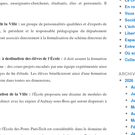
ues, enseignants-chercheurs, étudiants, élus et personnels. Il
En ro
Vous 
Socié
de la Ville
:
un groupe de personnalités qualifiées et d'experts de
L'éch
,
le
président et
le
responsable pédagogique du département
Liber
ont associés directement à la formalisation du schéma directeur de
Espa
Entre
Où so
»
à destination
des élèves de l'École
:
il doit assurer la formation
Colle
me
:
des cours-projets encadrés par une équipe expérimentée ainsi
ges de fin d'étude.
Les élèves
bénéficieront ainsi d'une formation
ARCHI
2026
oire dans toutes ses dimensions,
A
Ju
ation de la Ville
:
l'École proposera une dizaine de modules de
Ju
rt direct avec les enjeux d'Aulnay-sous-Bois qui seront dispensés à
M
Av
M
Fé
de l'École des Ponts ParisTech est considérable
dans le domaine de
Ja