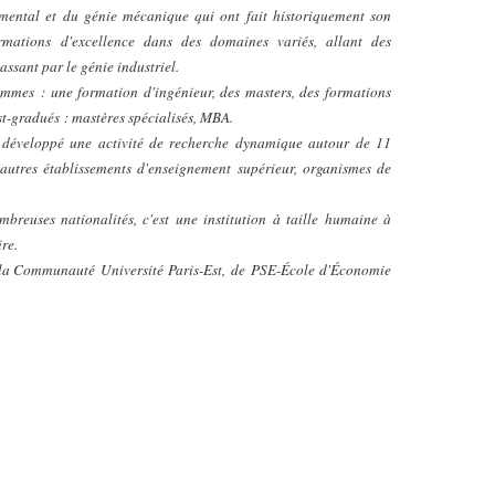
emental et du génie mécanique qui ont fait historiquement son
ormations d'excellence dans des domaines variés, allant des
sant par le génie industriel.
rammes
: une formation d'ingénieur, des masters, des formations
st-gradués
: mastères spécialisés, MBA.
s développé une activité de recherche dynamique autour de 11
autres établissements d'enseignement supérieur, organismes de
breuses nationalités, c'est une institution à taille humaine à
re.
 la Communauté
Université Paris-Est,
de
PSE-École d'Économie