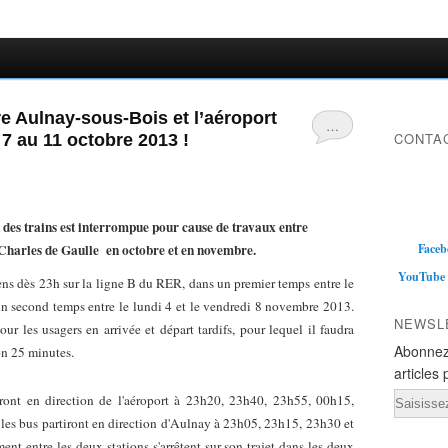
e Aulnay-sous-Bois et l’aéroport
…
CONTAC
7 au 11 octobre 2013 !
s trains est interrompue pour cause de travaux entre
-Charles de Gaulle en octobre et en novembre.
Faceb
YouTube
sens dès 23h sur la ligne B du RER, dans un premier temps entre le
un second temps entre le lundi 4 et le vendredi 8 novembre 2013.
NEWSL
ur les usagers en arrivée et départ tardifs, pour lequel il faudra
Abonnez
on 25 minutes.
articles 
Email
iront en direction de l'aéroport à 23h20, 23h40, 23h55, 00h15,
 les bus partiront en direction d'Aulnay à 23h05, 23h15, 23h30 et
t entre les deux stations s'arrêtent sur son trajet dans les deux