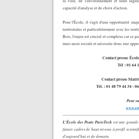
la ville,
de l'environnement
et leurs ingé
capacité d'analyse et de choix d'action.
Pour l'École, il s'agit d'une opportunité
maje
territoriales et particulièrement avec les terr
Bois, l'enjeu est crucial et complexe car ce 
mais aussi sociale et nécessite donc une appr
Contact presse
École
Tél
: 01 64 
Contact presse Mairi
Tél.
: 01 48 79 44 34 - 06
Pour su
www.en
-------------------------------------------------------------
L'École des Ponts ParisTech
est une grande 
futurs cadres de haut niveau à profil scientif
d'aujourd'hui et de demain.