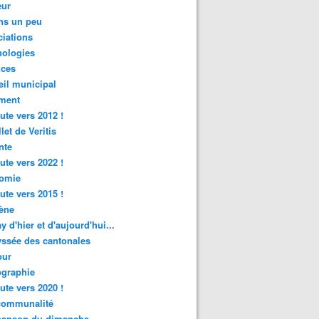
ur
ns un peu
iations
nologies
nces
il municipal
ment
ute vers 2012 !
let de Veritis
nte
ute vers 2022 !
omie
ute vers 2015 !
ène
y d'hier et d'aujourd'hui...
ssée des cantonales
ur
graphie
ute vers 2020 !
rcommunalité
hanson du dimanche