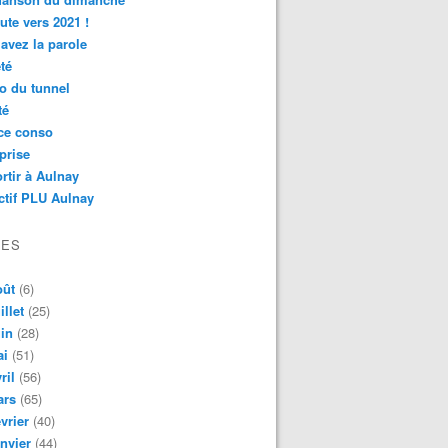
ute vers 2021 !
avez la parole
té
o du tunnel
té
ce conso
prise
rtir à Aulnay
ctif PLU Aulnay
VES
oût
(6)
illet
(25)
in
(28)
ai
(51)
ril
(56)
ars
(65)
vrier
(40)
nvier
(44)