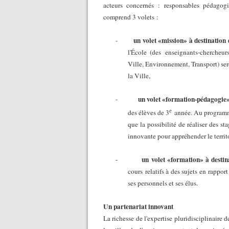
acteurs concernés
: responsables pédagogiq
comprend 3 volets
:
un volet «mission» à destination 
-
l'École (des
enseignants-chercheurs
Ville, Environnement, Transport) ser
la Ville,
un volet «formation-pédagogie
-
e
des élèves de 3
année. Au program
que la possibilité de réaliser des sta
innovante pour appréhender le territ
un volet «formation» à destin
-
cours
relatifs à des sujets en rappo
ses personnels et ses élus.
Un partenariat innovant
La richesse de l'expertise pluridisciplinaire 