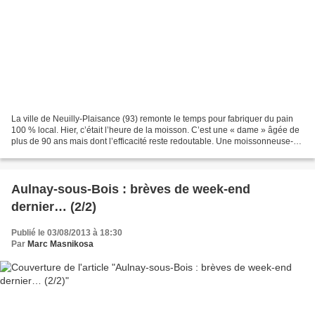
La ville de Neuilly-Plaisance (93) remonte le temps pour fabriquer du pain
100 % local. Hier, c’était l’heure de la moisson. C’est une « dame » âgée de
plus de 90 ans mais dont l’efficacité reste redoutable. Une moissonneuse-
lieuse a récolté plus de 200...
Aulnay-sous-Bois : brèves de week-end
dernier… (2/2)
Publié le 03/08/2013 à 18:30
Par
Marc Masnikosa