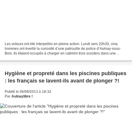
Les voleurs ont été interpellés en pleine action. Lundi vers 20h30, cinq
hommes ont éveillé la curiosité d’une patrouille de police d’Aulnay-sous-
Bois. Ils étaient occupés à charger en catimini trois scooters dans une
camionnette de location, rue du Général-de-Gaulle....
Hygiène et propreté dans les piscines publiques
: les français se lavent-ils avant de plonger ?!
Publié le 06/08/2013 à 18:32
Par
Aulnaylibre !