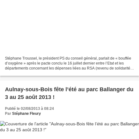
Stéphane Troussel, le président PS du conseil général, parlait de « bouffée
d’oxygène » après le pacte conclu le 16 juillet dernier entre l’Etat et les
départements concernant les dépenses liées au RSA (revenu de solidarité
active) . Il espère obtenir...
Aulnay-sous-Bois fête l’été au parc Ballanger du
3 au 25 août 2013 !
Publié le 02/08/2013 à 08:24
Par
Stéphane Fleury