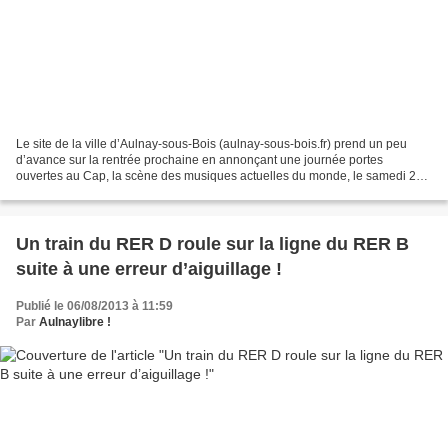
Le site de la ville d’Aulnay-sous-Bois (aulnay-sous-bois.fr) prend un peu
d’avance sur la rentrée prochaine en annonçant une journée portes
ouvertes au Cap, la scène des musiques actuelles du monde, le samedi 21
septembre 2013 dès 14 heures. Loin du gigantisme...
Un train du RER D roule sur la ligne du RER B
suite à une erreur d’aiguillage !
Publié le 06/08/2013 à 11:59
Par
Aulnaylibre !