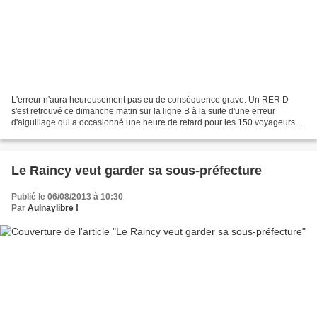
L'erreur n'aura heureusement pas eu de conséquence grave. Un RER D
s'est retrouvé ce dimanche matin sur la ligne B à la suite d'une erreur
d'aiguillage qui a occasionné une heure de retard pour les 150 voyageurs
qui se trouvaient à bord. Vers 9h44 ce...
Le Raincy veut garder sa sous-préfecture
Publié le 06/08/2013 à 10:30
Par
Aulnaylibre !