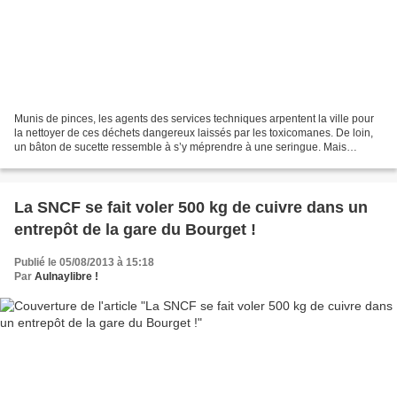
Munis de pinces, les agents des services techniques arpentent la ville pour
la nettoyer de ces déchets dangereux laissés par les toxicomanes. De loin,
un bâton de sucette ressemble à s’y méprendre à une seringue. Mais
Philippe et Farid ont l’œil. Ils...
La SNCF se fait voler 500 kg de cuivre dans un
entrepôt de la gare du Bourget !
Publié le 05/08/2013 à 15:18
Par
Aulnaylibre !