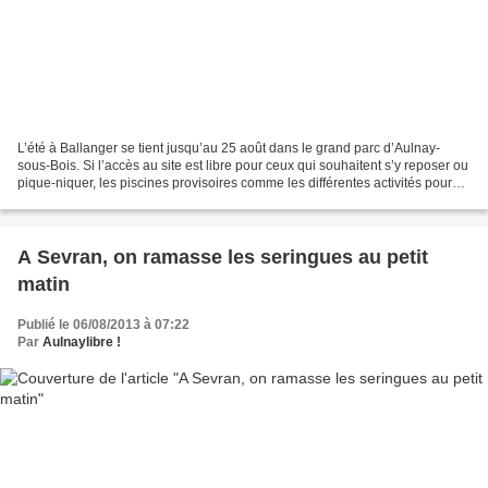
L’été à Ballanger se tient jusqu’au 25 août dans le grand parc d’Aulnay-
sous-Bois. Si l’accès au site est libre pour ceux qui souhaitent s’y reposer ou
pique-niquer, les piscines provisoires comme les différentes activités pour
les enfants et les adultes...
A Sevran, on ramasse les seringues au petit
matin
Publié le 06/08/2013 à 07:22
Par
Aulnaylibre !