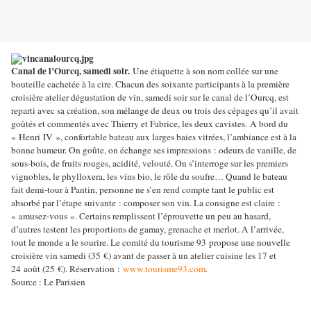
Canal de l’Ourcq, samedi soir.
Une étiquette à son nom collée sur une
bouteille cachetée à la cire. Chacun des soixante participants à la première
croisière atelier dégustation de vin, samedi soir sur le canal de l’Ourcq, est
reparti avec sa création, son mélange de deux ou trois des cépages qu’il avait
goûtés et commentés avec Thierry et Fabrice, les deux cavistes.
A bord du
« Henri IV », confortable bateau aux larges baies vitrées, l’ambiance est à la
bonne humeur. On goûte, on échange ses impressions : odeurs de vanille, de
sous-bois, de fruits rouges, acidité, velouté. On s’interroge sur les premiers
vignobles, le phylloxera, les vins bio, le rôle du soufre… Quand le bateau
fait demi-tour à Pantin, personne ne s’en rend compte tant le public est
absorbé par l’étape suivante : composer son vin. La consigne est claire :
« amusez-vous ». Certains remplissent l’éprouvette un peu au hasard,
d’autres testent les proportions de gamay, grenache et merlot. A l’arrivée,
tout le monde a le sourire. Le comité du tourisme 93 propose une nouvelle
croisière vin samedi (35 €) avant de passer à un atelier cuisine les 17 et
24 août (25 €).
Réservation :
www.tourisme93.com
.
Source : Le Parisien