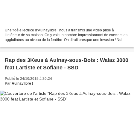
Une fidèle lectrice d’Aulnaylibre ! nous a transmis une vidéo prise à
l’intérieur de sa maison. On y voit un nombre impressionnant de coccinelles
agglutinées au niveau de la fenêtre. On dirait presque une invasion ! Nul
doute que Cyril Bozonnet, webmaster...
Rap des 3Keus à Aulnay-sous-Bois : Walaz 3000
feat Lartiste et Sofiane - SSD
Publié le 24/10/2015 à 20:24
Par
Aulnaylibre !