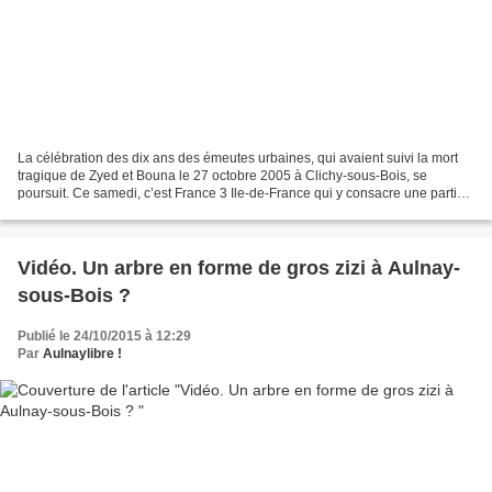
La célébration des dix ans des émeutes urbaines, qui avaient suivi la mort
tragique de Zyed et Bouna le 27 octobre 2005 à Clichy-sous-Bois, se
poursuit. Ce samedi, c’est France 3 Ile-de-France qui y consacre une partie
de son après-midi avec la diffusion...
Vidéo. Un arbre en forme de gros zizi à Aulnay-
sous-Bois ?
Publié le 24/10/2015 à 12:29
Par
Aulnaylibre !