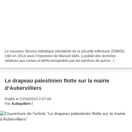
Le nouveau Service statistique ministériel de la sécurité intérieure (SSMSI),
créé en 2014 sous l’impulsion de Manuel Valls, a publié des données
relatives aux crimes et délits enregistrés par les services de police : (
https://www.data.gouv.fr/fr/ )....
Le drapeau palestinien flotte sur la mairie
d’Aubervilliers
Publié le 23/10/2015 à 07:08
Par
Aulnaylibre !