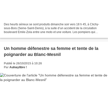
Des heurts sérieux se sont produits dimanche soir vers 18 h 45, à Clichy-
sous-Bois (Seine-Saint-Denis), à la suite d’un accident de la circulation
boulevard Emile-Zola entre une moto et une voiture. Les pompiers qui
intervenaient auprès du motard blessé...
Un homme défenestre sa femme et tente de la
poignarder au Blanc-Mesnil
Publié le 26/10/2015 à 10:26
Par
Aulnaylibre !