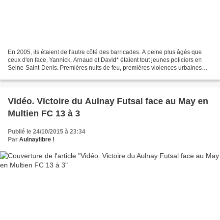
En 2005, ils étaient de l'autre côté des barricades. A peine plus âgés que
ceux d'en face, Yannick, Arnaud et David* étaient tout jeunes policiers en
Seine-Saint-Denis. Premières nuits de feu, premières violences urbaines
d'une ampleur inouïe. « Au beau...
Vidéo. Victoire du Aulnay Futsal face au May en
Multien FC 13 à 3
Publié le 24/10/2015 à 23:34
Par
Aulnaylibre !