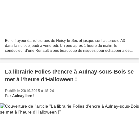
Belle frayeur dans les rues de Noisy-le-Sec et jusque sur l’autoroute A3
dans la nuit de jeudi à vendredi. Un peu après 1 heure du matin, le
conducteur d’une Renault a pris beaucoup de risques pour échapper à des
policiers. C’est lui qui a attiré l’attention...
La librairie Folies d’encre à Aulnay-sous-Bois se
met à l’heure d’Halloween !
Publié le 23/10/2015 à 18:24
Par
Aulnaylibre !