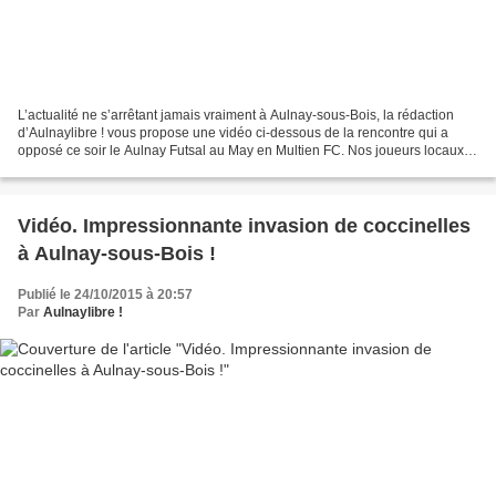
L’actualité ne s’arrêtant jamais vraiment à Aulnay-sous-Bois, la rédaction
d’Aulnaylibre ! vous propose une vidéo ci-dessous de la rencontre qui a
opposé ce soir le Aulnay Futsal au May en Multien FC. Nos joueurs locaux,
porté par un cop en folie, ont...
Vidéo. Impressionnante invasion de coccinelles
à Aulnay-sous-Bois !
Publié le 24/10/2015 à 20:57
Par
Aulnaylibre !