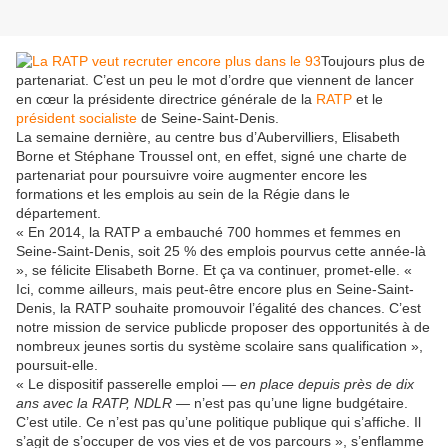
Toujours plus de
partenariat. C’est un peu le mot d’ordre que viennent de lancer
en cœur la présidente directrice générale de la
RATP
et le
président
socialiste
de Seine-Saint-Denis.
La semaine dernière, au centre bus d’Aubervilliers, Elisabeth
Borne et Stéphane Troussel ont, en effet, signé une charte de
partenariat pour poursuivre voire augmenter encore les
formations et les emplois au sein de la Régie dans le
département.
« En 2014, la RATP a embauché 700 hommes et femmes en
Seine-Saint-Denis, soit 25 % des emplois pourvus cette année-là
», se félicite Elisabeth Borne. Et ça va continuer, promet-elle. «
Ici, comme ailleurs, mais peut-être encore plus en Seine-Saint-
Denis, la RATP souhaite promouvoir l’égalité des chances. C’est
notre mission de service publicde proposer des opportunités à de
nombreux jeunes sortis du système scolaire sans qualification »,
poursuit-elle.
« Le dispositif passerelle emploi
— en place depuis près de dix
ans avec la RATP, NDLR —
n’est pas qu’une ligne budgétaire.
C’est utile. Ce n’est pas qu’une politique publique qui s’affiche. Il
s’agit de s’occuper de vos vies et de vos parcours », s’enflamme