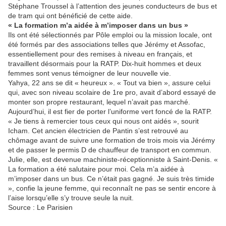
Stéphane Troussel à l’attention des jeunes conducteurs de bus et
de tram qui ont bénéficié de cette aide.
« La formation m’a aidée à m’imposer dans un bus »
Ils ont été sélectionnés par Pôle emploi ou la mission locale, ont
été formés par des associations telles que Jérémy et Assofac,
essentiellement pour des remises à niveau en français, et
travaillent désormais pour la RATP. Dix-huit hommes et deux
femmes sont venus témoigner de leur nouvelle vie.
Yahya, 22 ans se dit « heureux ». « Tout va bien », assure celui
qui, avec son niveau scolaire de 1re pro, avait d’abord essayé de
monter son propre restaurant, lequel n’avait pas marché.
Aujourd’hui, il est fier de porter l’uniforme vert foncé de la RATP.
« Je tiens à remercier tous ceux qui nous ont aidés », sourit
Icham. Cet ancien électricien de Pantin s’est retrouvé au
chômage avant de suivre une formation de trois mois via Jérémy
et de passer le permis D de chauffeur de transport en commun.
Julie, elle, est devenue machiniste-réceptionniste à Saint-Denis. «
La formation a été salutaire pour moi. Cela m’a aidée à
m’imposer dans un bus. Ce n’était pas gagné. Je suis très timide
», confie la jeune femme, qui reconnaît ne pas se sentir encore à
l’aise lorsqu’elle s’y trouve seule la nuit.
Source : Le Parisien