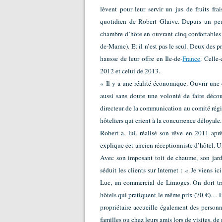
lèvent pour leur servir un jus de fruits fra
quotidien de Robert Glaive. Depuis un peu 
chambre d’hôte en ouvrant cinq confortables
de-Marne).
Et il n’est pas le seul. Deux des p
hausse de leur offre en Ile-de-
France
. Celle
2012 et celui de 2013.
« Il y a une réalité économique. Ouvrir une
aussi sans doute une volonté de faire déco
directeur de la communication au comité rég
hôteliers qui crient à la concurrence déloyale.
Robert a, lui, réalisé son rêve en 2011 apr
explique cet ancien réceptionniste d’hôtel. U
Avec son imposant toit de chaume, son jard
séduit les clients sur Internet : « Je viens i
Luc, un commercial de Limoges. On dort tran
hôtels qui pratiquent le même prix (70 €)… En
propriétaire accueille également des personn
familles ou chez leurs amis lors de visites, 