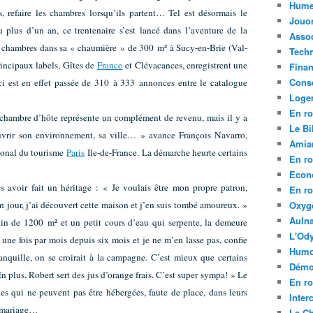
Hume
is, refaire les chambres lorsqu’ils partent… Tel est désormais le
Jouo
plus d’un an, ce trentenaire s’est lancé dans l’aventure de la
Assoc
 chambres dans sa « chaumière » de 300 m² à Sucy-en-Brie (Val-
Tech
rincipaux labels, Gîtes de
France
et Clévacances, enregistrent une
Fina
Conse
-ci est en effet passée de 310 à 333 annonces entre le catalogue
Loge
En ro
 chambre d’hôte représente un complément de revenu, mais il y a
Le Bil
uvrir son environnement, sa ville… » avance François Navarro,
Amia
ional du tourisme
Paris
Ile-de-France. La démarche heurte certains
En ro
Econ
ès avoir fait un héritage : « Je voulais être mon propre patron,
En ro
n jour, j’ai découvert cette maison et j’en suis tombé amoureux. »
Oxyg
Aulna
in de 1200 m² et un petit cours d’eau qui serpente, la demeure
L'Ody
ci une fois par mois depuis six mois et je ne m’en lasse pas, confie
Humo
quille, on se croirait à la campagne. C’est mieux que certains
Démo
 plus, Robert sert des jus d’orange frais. C’est super sympa! » Le
En ro
es qui ne peuvent pas être hébergées, faute de place, dans leurs
Inte
de mariage…
La C