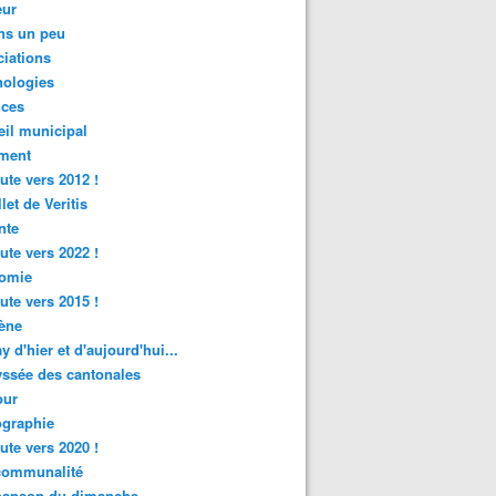
ur
ns un peu
iations
nologies
nces
il municipal
ment
ute vers 2012 !
let de Veritis
nte
ute vers 2022 !
omie
ute vers 2015 !
ène
y d'hier et d'aujourd'hui...
ssée des cantonales
ur
graphie
ute vers 2020 !
rcommunalité
hanson du dimanche