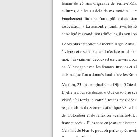
femme de 26 ans, originaire de Seine-et-Marn
cultures, d’aller au-delà de ma timidité… e
Fraîchement titulaire d’un diplôme d’assistan
association. « La rencontre, lundi, avec les 
et malgré ces conditions difficiles, ils nous o
Le Secours catholique a recruté large. Ainsi, 
à vivre cette semaine car il n’existe pas d’ex
moi, j’ai vraiment découvert un univers à part
en Allemagne avec les femmes turques et a
cuisine que l’on a donnés lundi chez les Rom
Manitra, 23 ans, originaire de Dijon (Côte-d’
Et elle n’a pas été déçue. « Que ce soit au s
visité, j’ai tordu le coup à toutes mes idées
responsables du Secours catholique 93. « Il 
de profondeur et de réflexion », insiste-t-il
franc succès. « Elles sont en jeans et discute
Cela fait du bien de pouvoir parler après avoi