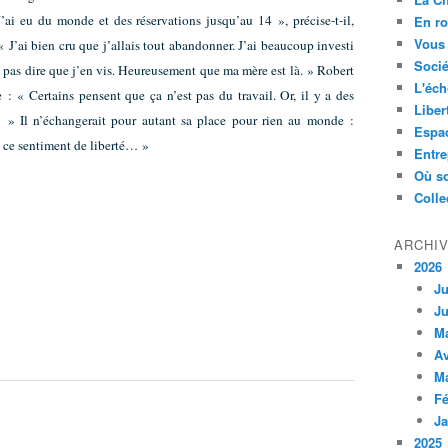
’ai eu du monde et des réservations jusqu’au 14 », précise-t-il,
En ro
Vous 
« J’ai bien cru que j’allais tout abandonner. J’ai beaucoup investi
Socié
 pas dire que j’en vis. Heureusement que ma mère est là. » Robert
L'éch
 : « Certains pensent que ça n’est pas du travail. Or, il y a des
Liber
… » Il n’échangerait pour autant sa place pour rien au monde :
Espa
e ce sentiment de liberté… »
Entre
Où so
Colle
ARCHI
2026
Ju
Ju
M
Av
M
Fé
Ja
2025