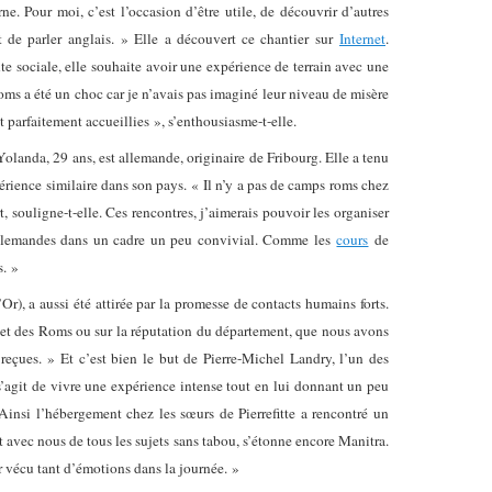
e. Pour moi, c’est l’occasion d’être utile, de découvrir d’autres
t de parler anglais. » Elle a découvert ce chantier sur
Internet
.
te sociale, elle souhaite avoir une expérience de terrain avec une
Roms a été un choc car je n’avais pas imaginé leur niveau de misère
nt parfaitement accueillies », s’enthousiasme-t-elle.
Yolanda, 29 ans, est allemande, originaire de Fribourg. Elle a tenu
périence similaire dans son pays. « Il n’y a pas de camps roms chez
, souligne-t-elle. Ces rencontres, j’aimerais pouvoir les organiser
llemandes dans un cadre un peu convivial. Comme les
cours
de
s. »
Or), a aussi été attirée par la promesse de contacts humains forts.
ujet des Roms ou sur la réputation du département, que nous avons
 reçues. » Et c’est bien le but de Pierre-Michel Landry, l’un des
s’agit de vivre une expérience intense tout en lui donnant un peu
. Ainsi l’hébergement chez les sœurs de Pierrefitte a rencontré un
nt avec nous de tous les sujets sans tabou, s’étonne encore Manitra.
r vécu tant d’émotions dans la journée. »