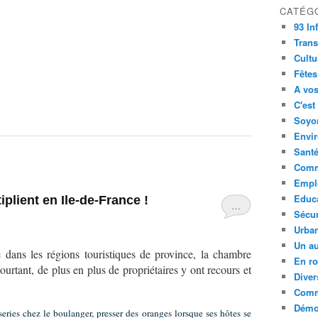
CATÉG
93 In
Trans
Cultu
Fêtes
A vos
C'est
Soyon
Envi
Sant
Comm
Empl
Educ
plient en Ile-de-France !
…
Sécur
Urba
Un au
dans les régions touristiques de province, la chambre
En ro
ourtant, de plus en plus de propriétaires y ont recours et
Diver
Comm
Démoc
series chez le boulanger, presser des oranges lorsque ses hôtes se