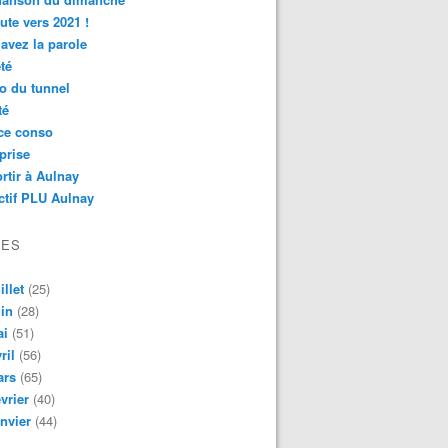
ute vers 2021 !
avez la parole
té
o du tunnel
té
ce conso
prise
rtir à Aulnay
ctif PLU Aulnay
VES
illet
(25)
in
(28)
ai
(51)
ril
(56)
ars
(65)
vrier
(40)
nvier
(44)