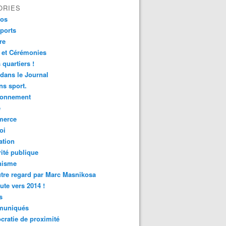
ORIES
fos
ports
re
 et Cérémonies
 quartiers !
 dans le Journal
s sport.
ronnement
é
erce
oi
ation
ité publique
nisme
tre regard par Marc Masnikosa
ute vers 2014 !
s
uniqués
ratie de proximité