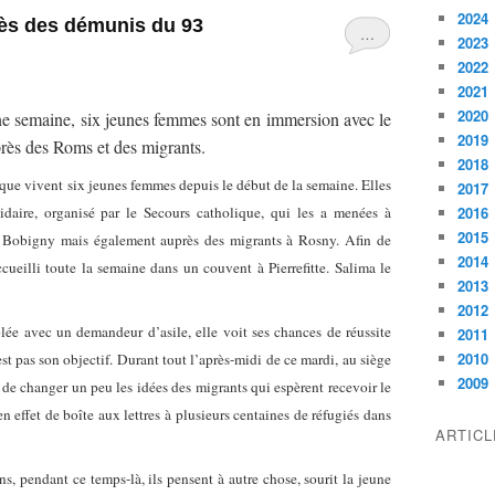
2024
ès des démunis du 93
…
2023
2022
2021
2020
e semaine, six jeunes femmes sont en immersion avec le
2019
uprès des Roms et des migrants.
2018
que vivent six jeunes femmes depuis le début de la semaine. Elles
2017
idaire, organisé par le Secours catholique, qui les a menées à
2016
2015
 à Bobigny mais également auprès des migrants à Rosny.
Afin de
2014
cueilli toute la semaine dans un couvent à Pierrefitte. Salima le
2013
2012
e avec un demandeur d’asile, elle voit ses chances de réussite
2011
2010
est pas son objectif. Durant tout l’après-midi de ce mardi, au siège
2009
 de changer un peu les idées des migrants qui espèrent recevoir le
en effet de boîte aux lettres à plusieurs centaines de réfugiés dans
ARTIC
, pendant ce temps-là, ils pensent à autre chose, sourit la jeune