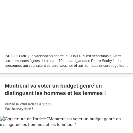
[ACTU COVID] La vaccination contre la COVID-19 est désormais ouverte
aux personnes âgées de plus de 70 ans au gymnase Pierre Scohy ! Les
personnes qui souhaitent se faire vacciner et qui n'ont pas encore reçu leur
1ère injection peuvent prendre rendez-vous...
Montreuil va voter un budget genré en
distinguant les hommes et les femmes !
Publié le 29/03/2021 à 11:23
Par
Aulnaylibre !