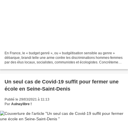
En France, le « budget genré », ou « budgétisation sensible au genre »
débarque, brandi telle une arme contre les discriminations hommes-femmes
par des élus locaux, socialistes, communistes et écologistes. Concrètement,
il s’agit d’« analyser les conséquences...
Un seul cas de Covid-19 suffit pour fermer une
école en Seine-Saint-Denis
Publié le 29/03/2021 à 11:13
Par
Aulnaylibre !