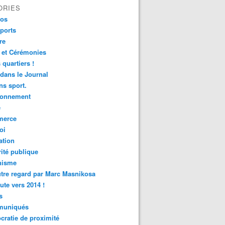
ORIES
fos
ports
re
 et Cérémonies
 quartiers !
 dans le Journal
s sport.
ronnement
é
erce
oi
ation
ité publique
nisme
tre regard par Marc Masnikosa
ute vers 2014 !
s
uniqués
ratie de proximité