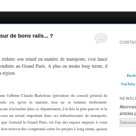
ur de bons rails... ?
…
CONTAC
réduire son retard en matière de transports, s'est lancé
conduire au Grand Paris. A plus ou moins long terme, il
a région.
Faceb
YouTube
e l'affirme Claude Bartolone (président du conseil général de
NEWSL
érale est, qu'en la matière, rien ne se termine réellement.
Abonnez
core d'actualité dans ce département, à la fois le plus pauvre et le
articles 
cuse un retard important dans ses infrastructures de transports.
Email
tel que l'entend le Grand Paris, est l'un des enjeux majeurs à venir
doit trouver des compromis entre les projets à long terme, quinze