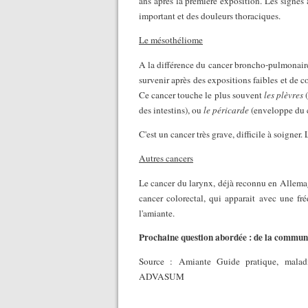
ans après la première exposition. Les signes
important et des douleurs thoraciques.
Le mésothéliome
A la différence du cancer broncho-pulmonaire,
survenir après des expositions faibles et de c
Ce cancer touche le plus souvent
les plèvres
(
des intestins), ou
le péricarde
(enveloppe du 
C'est un cancer très grave, difficile à soigne
Autres cancers
Le cancer du larynx, déjà reconnu en Allema
cancer colorectal, qui apparait avec une fr
l'amiante.
Prochaine question abordée : de la communi
Source : Amiante Guide pratique, mala
ADVASUM