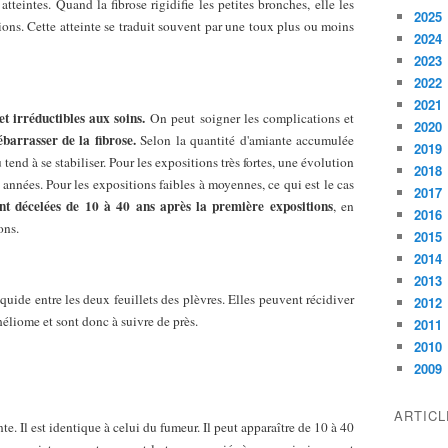
tteintes. Quand la fibrose rigidifie les petites bronches, elle les
2025
tions. Cette atteinte se traduit souvent par une toux plus ou moins
2024
2023
2022
2021
et irréductibles aux soins.
On peut soigner les complications et
2020
ébarrasser de la fibrose.
Selon la quantité d'amiante accumulée
2019
end à se stabiliser. Pour les expositions très fortes, une évolution
2018
 années. Pour les expositions faibles à moyennes, ce qui est le cas
2017
ont décelées de 10 à 40 ans après la première expositions
, en
2016
ons.
2015
2014
2013
ide entre les deux feuillets des plèvres. Elles peuvent récidiver
2012
héliome et sont donc à suivre de près.
2011
2010
2009
ARTIC
nte. Il est identique à celui du fumeur. Il peut apparaître de 10 à 40