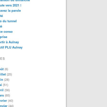
ute vers 2021 !
avez la parole
té
o du tunnel
té
ce conso
prise
rtir à Aulnay
ctif PLU Aulnay
VES
oût
(6)
illet
(25)
in
(28)
ai
(51)
ril
(56)
ars
(65)
vrier
(40)
nvier
(44)