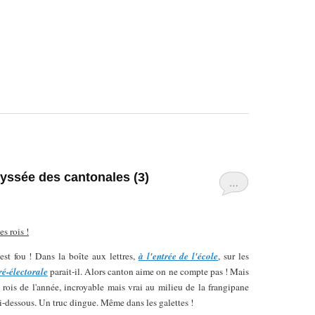
dyssée des cantonales (3)
…
s rois !
est fou ! Dans la boîte aux lettres,
à l'entrée de l'école
, sur les
ré-électorale
parait-il. Alors canton aime on ne compte pas ! Mais
 rois de l'année, incroyable mais vrai au milieu de la frangipane
i-dessous. Un truc dingue. Même dans les galettes !