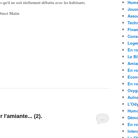
Hume
ns qu'il ne soit réellement débattu avec les habitants.
Jouo
irect Matin
Assoc
Tech
Fina
Conse
Loge
En ro
Le Bil
Amia
En ro
Econ
En ro
Oxyg
Aulna
L'Ody
Humo
l'amiante... (2).
Démo
…
En ro
Inte
La C