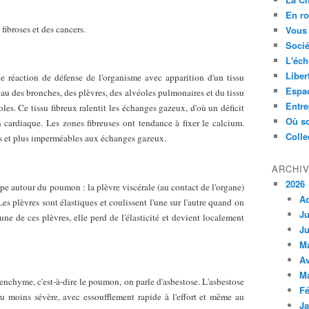
En ro
fibroses et des cancers.
Vous 
Socié
L'éch
Liber
e réaction de défense de l'organisme avec apparition d'un tissu
Espa
eau des bronches, des plèvres, des alvéoles pulmonaires et du tissu
Entre
oles. Ce tissu fibreux ralentit les échanges gazeux, d'où un déficit
Où so
cardiaque. Les zones fibreuses ont tendance à fixer le calcium.
Colle
des et plus imperméables aux échanges gazeux.
ARCHI
2026
e autour du poumon : la plèvre viscérale (au contact de l'organe)
A
 Les plèvres sont élastiques et coulissent l'une sur l'autre quand on
Ju
'une de ces plèvres, elle perd de l'élasticité et devient localement
Ju
M
Av
M
renchyme, c'est-à-dire le poumon, on parle d'asbestose. L'asbestose
Fé
 ou moins sévère, avec essoufflement rapide à l'effort et même au
Ja