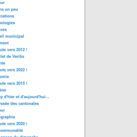
ur
ns un peu
iations
nologies
nces
il municipal
ment
ute vers 2012 !
let de Veritis
nte
ute vers 2022 !
omie
ute vers 2015 !
ène
y d'hier et d'aujourd'hui...
ssée des cantonales
ur
graphie
ute vers 2020 !
rcommunalité
hanson du dimanche