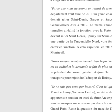
"Parce que nous accusons un retard de trent
département veut faire de 2011 un grand chant
devrait relier Saint-Denis, Garges et Sar
Gennevilliers d'ici à 2012. La même année d
tunnelier a réalisé la jonction avec la Porte
devrait relier Saint-Denis, Epinay-sur-Seine e
une partie de la Tangentielle Nord, voie fer
entrer en fonction. A cela s'ajoutera, en 20
Montreuil.
"Nous sommes le département dans lequel les p
est en radial et la demande se fait de plus e
le président du conseil général. Aujourd'hui,
transports pour rejoindre l'aéroport de Roissy,
"
Je ne suis pas venu par hasard. C'est ici q
Maurice Leroy(Nouveau Centre), ministre de 
apporter son soutien au tracé du futur Arc ex
semble marquer un nouveau pas dans le conse
Grand Paris. Reste la question du tracé de 