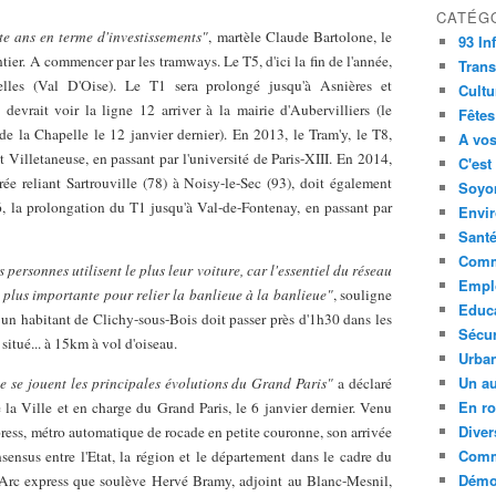
CATÉG
e ans en terme d'investissements"
, martèle Claude Bartolone, le
93 In
ier. A commencer par les tramways. Le T5, d'ici la fin de l'année,
Trans
celles (Val D'Oise). Le T1 sera prolongé jusqu'à Asnières et
Cultu
evrait voir la ligne 12 arriver à la mairie d'Aubervilliers (le
Fêtes
 de la Chapelle le 12 janvier dernier). En 2013, le Tram'y, le T8,
A vos
t Villetaneuse, en passant par l'université de Paris-XIII. En 2014,
C'est
rée reliant Sartrouville (78) à Noisy-le-Sec (93), doit également
Soyon
16, la prolongation du T1 jusqu'à Val-de-Fontenay, en passant par
Envi
Sant
Comm
ersonnes utilisent le plus leur voiture, car l'essentiel du réseau
Empl
n plus importante pour relier la banlieue à la banlieue"
, souligne
Educ
 un habitant de Clichy-sous-Bois doit passer près d'1h30 dans les
Sécur
 situé... à 15km à vol d'oiseau.
Urba
Un au
ue se jouent les principales évolutions du Grand Paris"
a déclaré
En ro
la Ville et en charge du Grand Paris, le 6 janvier dernier. Venu
Diver
press, métro automatique de rocade en petite couronne, son arrivée
Comm
nsus entre l'Etat, la région et le département dans le cadre du
Démoc
l'Arc express que soulève Hervé Bramy, adjoint au Blanc-Mesnil,