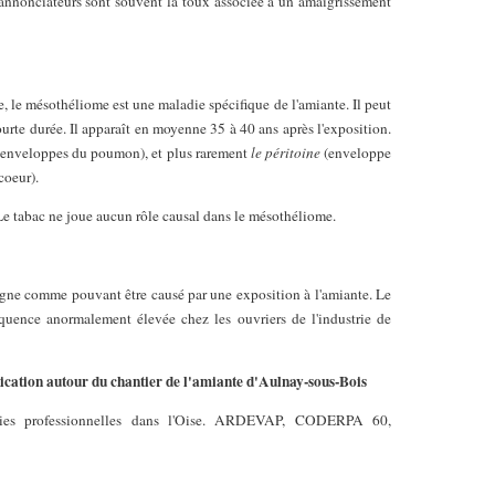
 annonciateurs sont souvent la toux associée à un amaigrissement
 le mésothéliome est une maladie spécifique de l'amiante. Il peut
ourte durée. Il apparaît en moyenne 35 à 40 ans après l'exposition.
enveloppes du poumon), et plus rarement
le péritoine
(enveloppe
coeur).
r. Le tabac ne joue aucun rôle causal dans le mésothéliome.
gne comme pouvant être causé par une exposition à l'amiante. Le
équence anormalement élevée chez les ouvriers de l'industrie de
cation autour du chantier de l'amiante d'Aulnay-sous-Bois
dies professionnelles dans l'Oise. ARDEVAP, CODERPA 60,