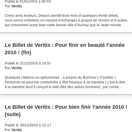
Publié le 01/01/2011 à 00:55
Par
Veritis
Chers amis lecteurs, Depuis bientôt trois mois et quelques trente billets,
nous avons entretenu un courant d’échanges à propos de choses et d’autres
qui concernent aussi bien notre bonne ville d’Aulnay que le vaste monde
auquel elle appartient. Je voudrais...
Le Billet de Veritis : Pour finir en beauté l’année
2010 ! (fin)
Publié le 31/12/2010 à 10:57
Par
Veritis
Quelques citations ou aphorismes…à propos du Bonheur ( 3°partie) «
Personne ne peut me contraindre à être heureux à sa manière ( c’est-à-dire
à la manière dont il conçoit le bien être des autres hommes) ; par contre,
chacun peut chercher son bonheur de...
Le Billet de Veritis : Pour bien finir l’année 2010 !
(suite)
Publié le 30/12/2010 à 12:17
Par
Veritis