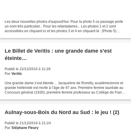
Les deux nouvelles photos d'aujourd'hui. Pour la photo 5 ce passage porte
un nom très particulier... Pour les retardataires... Les photos 1 et 2 sont
accessibles en cliquant ici et les photos 3 et 4 en cliquant là . (Photo 5)
(Photo 6)
Le Billet de Veritis : une grande dame s’est
éteinte…
Publié le 22/12/2010 à 11:28
Par
Veritis
Une grande dame s’est éteinte… Jacqueline de Romilly, académicienne et
grande helléniste est morte à l’âge de 97 ans. Première femme lauréate au
Concours général (1930), première femme professeur au Collège de France
(1973), première femme membre de l’Académie...
Aulnay-sous-Bois du Nord au Sud : le jeu ! (2)
Publié le 21/12/2010 à 21:24
Par
Stéphane Fleury