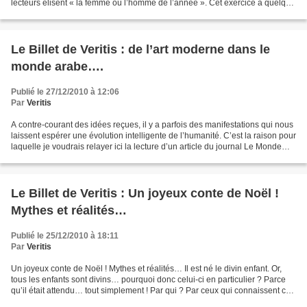
lecteurs élisent « la femme ou l’homme de l’année ». Cet exercice a quelque
chose d’un peu puéril, car pourquoi...
Le Billet de Veritis : de l’art moderne dans le
monde arabe….
Publié le 27/12/2010 à 12:06
Par
Veritis
A contre-courant des idées reçues, il y a parfois des manifestations qui nous
laissent espérer une évolution intelligente de l’humanité. C’est la raison pour
laquelle je voudrais relayer ici la lecture d’un article du journal Le Monde
des 19 et 20 décembre...
Le Billet de Veritis : Un joyeux conte de Noël !
Mythes et réalités…
Publié le 25/12/2010 à 18:11
Par
Veritis
Un joyeux conte de Noël ! Mythes et réalités… Il est né le divin enfant. Or,
tous les enfants sont divins… pourquoi donc celui-ci en particulier ? Parce
qu’il était attendu… tout simplement ! Par qui ? Par ceux qui connaissent ces
choses secrètes, tels...