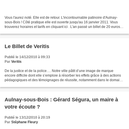
Vous l'aurez noté. Elle est de retour. L'incontournable patinoire d'Aulnay-
sous-Bois ! Côté pratique elle est ouverte jusqu'au 16 janvier 2011. Vous
trouverez horaires et tarifs en cliquant ici . L'an passé un billet de 20 euros
suffisait pour s'offrir...
Le Billet de Veritis
Publié le 14/12/2010 à 09:33
Par
Veritis
De la justice et de la police…. Notre ville pâtit d’une image de marque
encore difficile dont elle s’emploie à résorber les effets grâce à des actions
pédagogiques et des témoignages de réussite, notamment dans le domaine
du sport et de la culture. C’est...
Aulnay-sous-Bois : Gérard Ségura, un maire à
votre écoute ?
Publié le 13/12/2010 à 20:19
Par
Stéphane Fleury