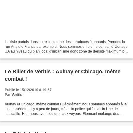
Il existe parfois dans notre commune des paradoxes étonnants. Prenons la
rue Anatole France par exemple. Nous sommes en pleine centralité. Zonage
UA au niveau du plan local d'urbanisme donc zone de densité maximum par
essence. Située toute proche de la...
Le Billet de Veritis : Aulnay et Chicago, même
combat !
Publié le 15/12/2010 à 19:57
Par
Veritis
Aulnay et Chicago, même combat ! Décidément nous sommes abonnés à la
loi des séries… Il y a peu de jours, c’était la police qui faisait la Une de
l’actualité. Hier nous avons eu droit aux voyous. Etonnant mélange des
genres….Tout se passe alors, dans...