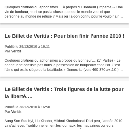
Quelques citations ou aphorismes…. à propos du Bonheur ( 2°partie) « Une
vie de bonheur, n’est-ce pas la chose que tout le monde veut et que
personne au monde ne refuse ? Mais où l’a-t-on connu pour le vouloir ainsi
? Où l’a-t-on vu pour l’aimer comme...
Le Billet de Veritis : Pour bien finir l’année 2010 !
Publié le 29/12/2010 à 16:11
Par
Veritis
Quelques citations ou aphorismes à propos du Bonheur…. (1° Partie) « Le
bonheur ne consiste pas dans la possession de troupeaux et de l’or. C’est
l’âme qui est le siège de la béatitude. » Démocrite (vers 460-370 av. J.C.) «
N’oublie jamais que tout est...
Le Billet de Veritis : Trois figures de la lutte pour
la liberté….
Publié le 28/12/2010 à 16:50
Par
Veritis
Aung San Suu Kyi, Liu Xiaobo, Mikhaïl Khodorkoski D’ici peu, l’année 2010
va s’achever. Traditionnellement les journaux, les magazines ou leurs