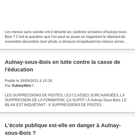
Les menus sans viande ont-il déserté les cantines scolaires d'Aulnay-sous-
Bois ? C'est la question que l'on peut se poser en regardant le dépliant de
novembre-décembre (voir photo ci-dessus) récapitulant les menus servis
dans les restaurants scolaires...
Aulnay-sous-Bois en lutte contre la casse de
l'éducation
Publié le 26/09/2011 à 15:28
Par
Aulnaylibre !
LES SUPPRESSIONS DE POSTES, LES CLASSES SURCHARGÉES, LA
SUPPRESSION DE LA FORMATION, ÇA SUFFIT ! À Aulnay-Sous-Bois, LE
BILAN EST INQUIÉTANT - 8 SUPPRESSIONS DE POSTES
D'ENSEIGNANTS SPÉCIALISÉS (RASED) DANS LE PRIMAIRE EN 2011 -
LA FIN DE LA SCOLARISATION...
L'école publique est-elle en danger à Aulnay-
sous-Bois ?