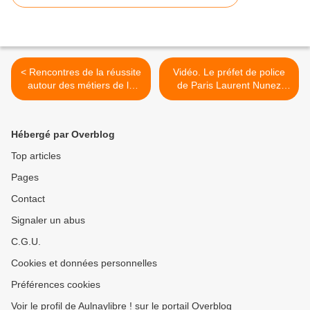
< Rencontres de la réussite
Vidéo. Le préfet de police
autour des métiers de la
de Paris Laurent Nunez
photo et de la vidéo le 15
confirme la présence de
mai 2024 à Aulnay-sous-
forces de l’ordre à Aulnay-
Bois
sous-Bois suite aux
Hébergé par Overblog
événements de Sevran >
Top articles
Pages
Contact
Signaler un abus
C.G.U.
Cookies et données personnelles
Préférences cookies
Voir le profil de Aulnaylibre ! sur le portail Overblog