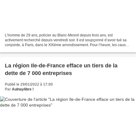
L’homme de 29 ans, policier au Blanc-Mesnil depuis trois ans, est
activement recherché depuis vendredi soir. Il est soupçonné d’avoir tué sa
conjointe, à Paris, dans le XIXème arrondissement. Pour l’heure, les causes
de la mort restent indéterminées....
La région Ile-de-France efface un tiers de la
dette de 7 000 entreprises
Publié le 29/01/2022 à 17:00
Par
Aulnaylibre !