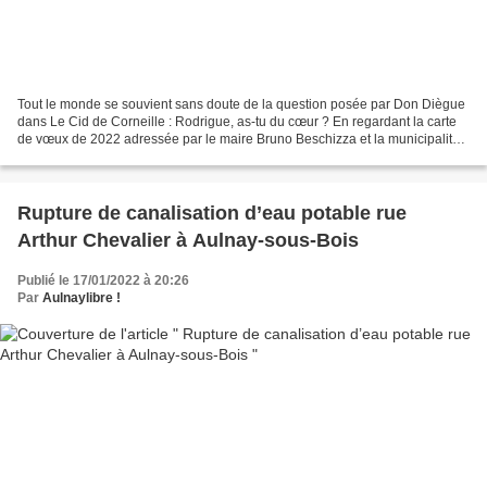
Tout le monde se souvient sans doute de la question posée par Don Diègue
dans Le Cid de Corneille : Rodrigue, as-tu du cœur ? En regardant la carte
de vœux de 2022 adressée par le maire Bruno Beschizza et la municipalité
aux habitants de notre commune,...
Rupture de canalisation d’eau potable rue
Arthur Chevalier à Aulnay-sous-Bois
Publié le 17/01/2022 à 20:26
Par
Aulnaylibre !