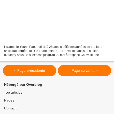
Il s'appelle Yoann Paounoff et, à 28 ans, a déjà des années de pratique
artistique derrière lui. Ce jeune peintre, qui travaille dans son atelier
d'Aulnay-sous-Bois, expose jusqu'au 20 mai à l'espace Gainville une
trentaine de ses toiles ainsi que de...
< Page précédente
Page suivante >
Hébergé par Overblog
Top articles
Pages
Contact