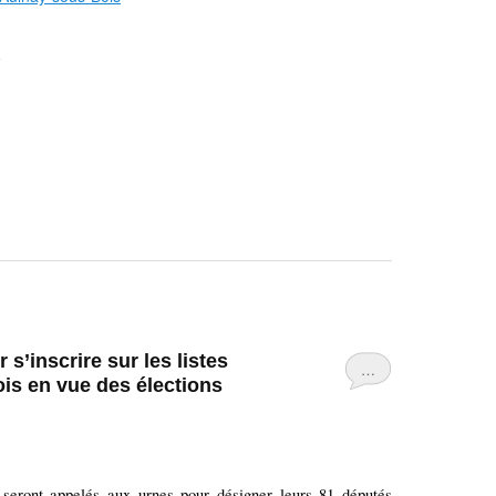
s’inscrire sur les listes
…
is en vue des élections
seront appelés aux urnes pour désigner leurs 81 députés