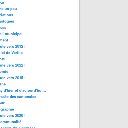
ur
ns un peu
iations
nologies
nces
il municipal
ment
ute vers 2012 !
let de Veritis
nte
ute vers 2022 !
omie
ute vers 2015 !
ène
y d'hier et d'aujourd'hui...
ssée des cantonales
ur
graphie
ute vers 2020 !
rcommunalité
hanson du dimanche