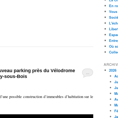
En ro
Vous 
Socié
L'éch
Liber
Espa
Entre
Où so
Colle
ARCHI
2026
ouveau parking près du Vélodrome
…
A
ay-sous-Bois
Ju
Ju
M
d’une possible construction d’immeubles d’habitation sur le
Av
M
Fé
Ja