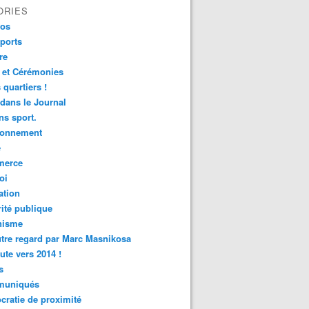
ORIES
fos
ports
re
 et Cérémonies
 quartiers !
 dans le Journal
s sport.
ronnement
é
erce
oi
ation
ité publique
nisme
tre regard par Marc Masnikosa
ute vers 2014 !
s
uniqués
ratie de proximité