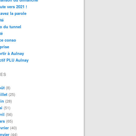
ute vers 2021 !
avez la parole
té
o du tunnel
té
ce conso
prise
rtir à Aulnay
ctif PLU Aulnay
VES
oût
(8)
illet
(25)
in
(28)
ai
(51)
ril
(56)
ars
(65)
vrier
(40)
nvier
(44)