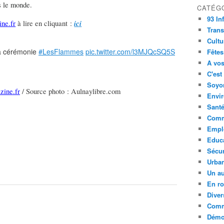
s le monde.
CATÉG
93 In
ici
ne.fr
à lire en cliquant :
Trans
Cultu
la cérémonie
#LesFlammes
pic.twitter.com/l3MJQcSQ5S
Fêtes
A vos
C'est
Soyon
zine.fr
/ Source photo : Aulnaylibre.com
Envi
Sant
Comm
Empl
Educ
Sécur
Urba
Un au
En ro
Diver
Comm
Démoc