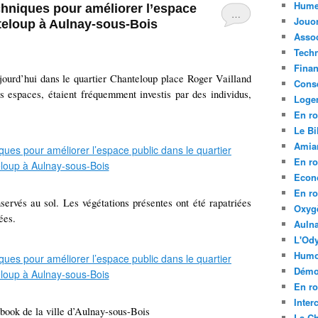
Hume
chniques pour améliorer l’espace
…
Jouo
nteloup à Aulnay-sous-Bois
Assoc
Tech
Fina
jourd’hui dans le quartier Chanteloup place Roger Vailland
Conse
es espaces, étaient fréquemment investis par des individus,
Loge
En ro
Le Bil
Amia
En ro
Econ
En ro
servés au sol. Les végétations présentes ont été rapatriées
Oxyg
ées.
Aulna
L'Ody
Humo
Démo
En ro
Inte
book de la ville d’Aulnay-sous-Bois
La C