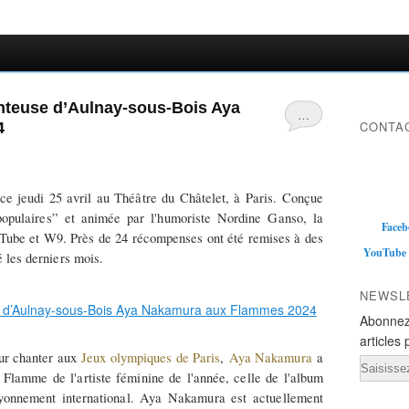
nteuse d’Aulnay-sous-Bois Aya
…
CONTAC
4
 ce jeudi 25 avril au Théâtre du Châtelet, à Paris. Conçue
opulaires” et animée par l'humoriste Nordine Ganso, la
Faceb
uTube et W9. Près de 24 récompenses ont été remises à des
YouTube
é les derniers mois.
NEWSL
Abonnez
articles 
our chanter aux
Jeux olympiques de Paris
,
Aya Nakamura
a
Email
a Flamme de l'artiste féminine de l'année, celle de l'album
yonnement international. Aya Nakamura est actuellement