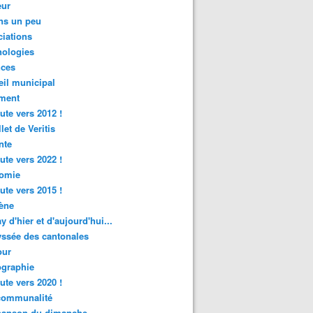
ur
ns un peu
iations
nologies
nces
il municipal
ment
ute vers 2012 !
let de Veritis
nte
ute vers 2022 !
omie
ute vers 2015 !
ène
y d'hier et d'aujourd'hui...
ssée des cantonales
ur
graphie
ute vers 2020 !
rcommunalité
hanson du dimanche