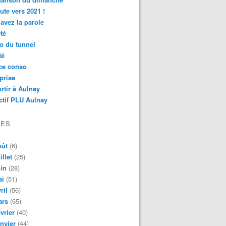
ute vers 2021 !
avez la parole
té
o du tunnel
té
ce conso
prise
rtir à Aulnay
ctif PLU Aulnay
VES
oût
(6)
illet
(25)
in
(28)
ai
(51)
ril
(56)
ars
(65)
vrier
(40)
nvier
(44)