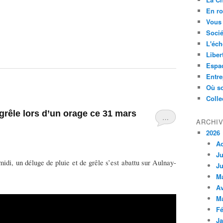
En ro
Vous 
Socié
L'éch
Liber
Espa
Entre
Où so
Colle
 grêle lors d’un orage ce 31 mars
…
ARCHI
2026
A
Ju
di, un déluge de pluie et de grêle s’est abattu sur Aulnay-
Ju
M
Av
M
Fé
Ja