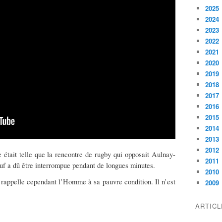
2025
2024
2023
2022
2021
2020
2019
2018
2017
2016
2015
2014
2013
2012
était telle que la rencontre de rugby qui opposait Aulnay-
2011
uf a dû être interrompue pendant de longues minutes.
2010
 rappelle cependant l’Homme à sa pauvre condition. Il n’est
2009
ARTIC