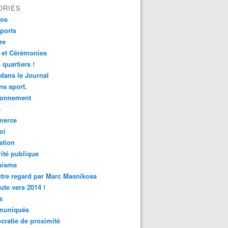
ORIES
fos
ports
re
 et Cérémonies
 quartiers !
 dans le Journal
s sport.
ronnement
é
erce
oi
ation
ité publique
nisme
tre regard par Marc Masnikosa
ute vers 2014 !
s
uniqués
ratie de proximité