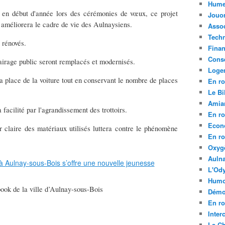
Hume
en début d'année lors des cérémonies de vœux, ce projet
Jouo
 améliorera le cadre de vie des Aulnaysiens.
Assoc
Tech
 rénovés.
Fina
Conse
lairage public seront remplacés et modernisés.
Loge
la place de la voiture tout en conservant le nombre de places
En ro
Le Bil
Amia
acilité par l'agrandissement des trottoirs.
En ro
Econ
r claire des matériaux utilisés luttera contre le phénomène
En ro
Oxyg
Aulna
L'Ody
Humo
ook de la ville d’Aulnay-sous-Bois
Démo
En ro
Inte
La C