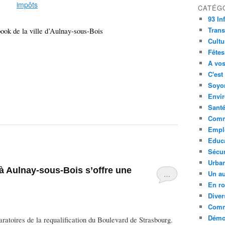
CATÉG
93 In
Trans
ook de la ville d’Aulnay-sous-Bois
Cultu
Fêtes
A vos
C'est
Soyon
Envi
Sant
Comm
Empl
Educ
Sécur
Urba
à Aulnay-sous-Bois s’offre une
Un au
…
En ro
Diver
Comm
Démoc
aratoires de la requalification du Boulevard de Strasbourg.