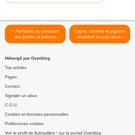
< Participez au concours
Cygne, canards et pigeons
des jardins et balcons
cohabitent en paix sous le
fleuris 2024 à Aulnay-sous-
soleil du parc Gainville à
Bois !
Aulnay-sous-Bois >
Hébergé par Overblog
Top articles
Pages
Contact
Signaler un abus
C.G.U.
Cookies et données personnelles
Préférences cookies
Voir le profil de Aulnaylibre ! sur le portail Overblog