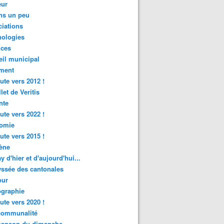
ur
ns un peu
iations
nologies
nces
il municipal
ment
ute vers 2012 !
let de Veritis
nte
ute vers 2022 !
omie
ute vers 2015 !
ène
y d'hier et d'aujourd'hui...
ssée des cantonales
ur
graphie
ute vers 2020 !
rcommunalité
hanson du dimanche