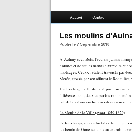
Accueil
Contact
Les moulins d'Aulna
Publié le 7 Septembre 2010
A Aulnay-sous-Bois, l'eau n'a jamais manqué
d'aulnes et de saules friands d'humidité et do
marécages. Ceux-ci étaient traversés par deux
Morée, grossie par son affluent le Rouaillier, en
Tout au long de l'histoire et jusqu'au siècle 
différentes, un , deux et parfois trois moul
cohabitaient encore trois moulins à eau sur 
Le Moulin de la Ville (avant 1050-1870)
De tous temps, ce moulin fut de loin le plus im
le chemin de Gonesse, dans un endroit nommé "