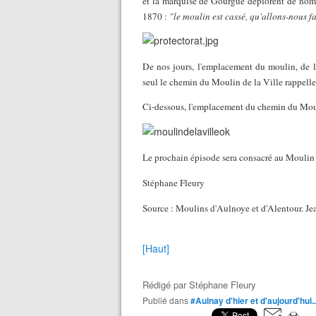
et la marquise de Gourgue déplorent de nomb
1870 :
"le moulin est cassé, qu'allons-nous fa
De nos jours, l'emplacement du moulin, de la
seul le chemin du Moulin de la Ville rappelle 
C
i-dessous, l'emplacement du chemin du Moul
Le prochain épisode sera consacré au Moulin 
Stéphane Fleury
Source : Moulins d'Aulnoye et d'Alentour. Je
[Haut]
Rédigé par
Stéphane Fleury
Publié dans
#Aulnay d'hier et d'aujourd'hui..