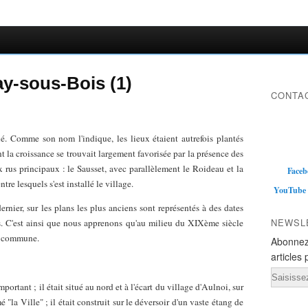
y-sous-Bois (1)
CONTAC
. Comme son nom l'indique, les lieux étaient autrefois plantés
nt la croissance se trouvait largement favorisée par la présence des
 rus principaux : le Sausset, avec parallèlement le Roideau et la
Faceb
tre lesquels s'est installé le village.
YouTube
dernier, sur les plans les plus anciens sont représentés à des dates
NEWSL
ins. C'est ainsi que nous apprenons qu'au milieu du XIXème siècle
la commune.
Abonnez
articles 
Email
portant ; il était situé au nord et à l'écart du village d'Aulnoi, sur
la Ville" ; il était construit sur le déversoir d'un vaste étang de