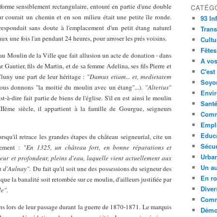
e forme sensiblement rectangulaire, entouré en partie d'une double
CATÉG
ur courait un chemin et en son milieu était une petite île ronde.
93 In
orrespondait sans doute à l'emplacement d'un petit étang naturel
Trans
ux une fois l'an pendant 24 heures, pour arroser les prés voisins.
Cultu
Fêtes
u Moulin de la Ville que fait allusion un acte de donation - dans
A vos
 Gautier, fils de Martin, et de sa femme Adelina, ses fils Pierre et
C'est
Cluny une part de leur héritage :
"Damus etiam... et, medietatem
Soyon
nous donnons "la moitié du moulin avec un étang"...).
"Alterius"
Envi
st-à-dire fait partie de biens de l'église. S'il en est ainsi le moulin
Sant
Ième siècle, il appartient à la famille de Gourgue, seigneurs
Comm
Empl
Educ
rsqu'il retrace les grandes étapes du château seigneurial, cite un
Sécur
èrement :
"En 1325, un château fort, en bonne réparations et
Urba
geur et profondeur, pleins d'eau, laquelle vient actuellement aux
Un au
n d'Aulnay".
Du fait qu'il soit une des possessions du seigneur des
En ro
 que la banalité soit retombée sur ce moulin, d'ailleurs justifiée par
Diver
le".
Comm
iens lors de leur passage durant la guerre de 1870-1871. Le marquis
Démoc