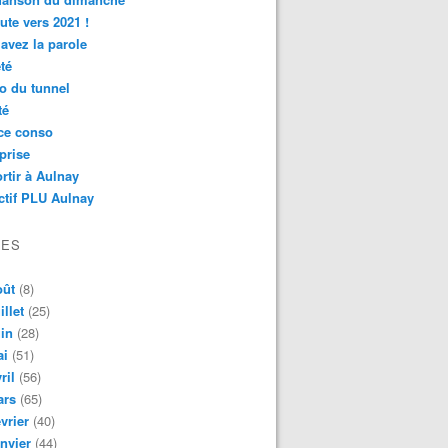
ute vers 2021 !
avez la parole
té
o du tunnel
té
ce conso
prise
rtir à Aulnay
ctif PLU Aulnay
VES
oût
(8)
illet
(25)
in
(28)
ai
(51)
ril
(56)
ars
(65)
vrier
(40)
nvier
(44)