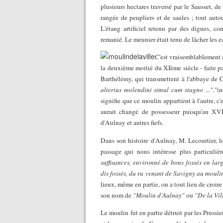
plusieurs hectares traversé par le Sausset, d
rangée de peupliers et de saules ; tout auto
L'étang artificiel retenu par des digues, c
remanié. Le meunier était tenu de lâcher les ea
C'est vraisemblablement a
la deuxième moitié du XIème siècle - faite par
Barthélémy, qui transmettent à l'abbaye de 
alterius molendini simul cum stagno ...".
"(
signifie que ce moulin appartient à l'autre, c'e
aurait changé de possesseur puisqu'au XVII
d'Aulnay et autres fiefs.
Dans son histoire d'Aulnay, M. Lecourtier, lo
passage qui nous intéresse plus particuli
suffisances, environné de bons fossés en lar
dis fossés, du ru venant de Savigny au mouli
lieux, même en partie, on a tout lieu de croire
son nom de
"Moulin d'Aulnay"
ou
"De la Vil
Le moulin fut en partie détruit par les Pruss