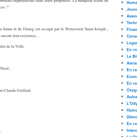
reuses déprédations dans leurs propriétés. La marquise écrira en
Hume
ire ?"
Jouo
Assoc
Tech
 ferme et de l'étang est occupé par le Protectorat Saint-Joseph ;
Fina
encore leur existence...
Conse
Loge
in de la Ville.
En ro
Le Bil
Amia
Neuf...
En ro
Econ
En ro
Oxyg
an-Claude Gaillard.
Aulna
L'Ody
Humo
Démo
En ro
Inte
.
La C