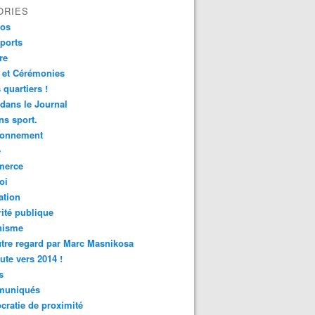
ORIES
fos
ports
re
 et Cérémonies
 quartiers !
 dans le Journal
s sport.
ronnement
é
erce
oi
ation
ité publique
nisme
tre regard par Marc Masnikosa
ute vers 2014 !
s
uniqués
ratie de proximité