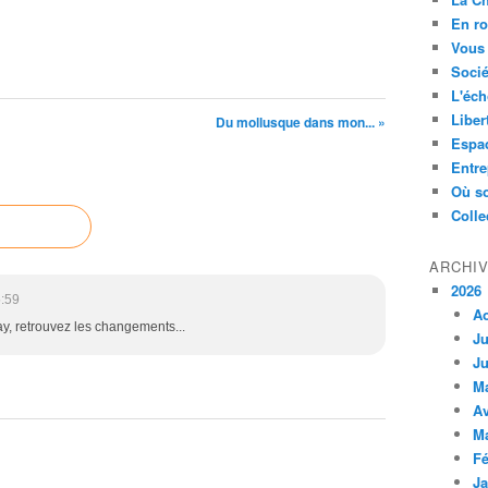
En ro
Vous 
Socié
L'éch
Liber
Du mollusque dans mon... »
Espa
Entre
Où so
Colle
ARCHI
2026
:59
A
y, retrouvez les changements...
Ju
Ju
M
Av
M
Fé
Ja