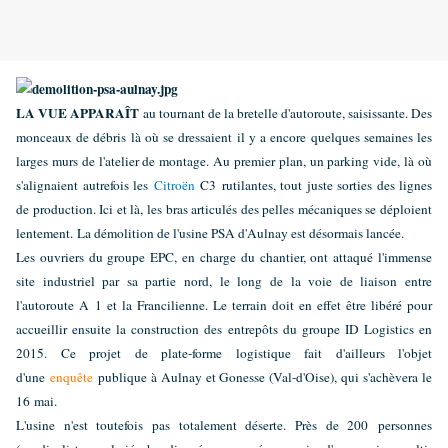
LA VUE APPARAÎT
au tournant de la bretelle d'autoroute, saisissante. Des
monceaux de débris là où se dressaient il y a encore quelques semaines les
larges murs de l'atelier de montage. Au premier plan, un parking vide, là où
s'alignaient autrefois les
Citroën
C3 rutilantes, tout juste sorties des lignes
de production. Ici et là, les bras articulés des pelles mécaniques se déploient
lentement.
La démolition de l'usine PSA d'Aulnay est désormais lancée.
Les ouvriers du groupe EPC, en charge du chantier, ont attaqué l'immense
site industriel par sa partie nord, le long de la voie de liaison entre
l'autoroute A 1 et la Francilienne. Le terrain doit en effet être libéré pour
accueillir ensuite la construction des entrepôts du groupe ID Logistics en
2015. Ce projet de plate-forme logistique fait d'ailleurs l'objet
d'une
enquête
publique à Aulnay et Gonesse (Val-d'Oise), qui s'achèvera le
16 mai.
L'usine n'est toutefois pas totalement déserte. Près de 200 personnes