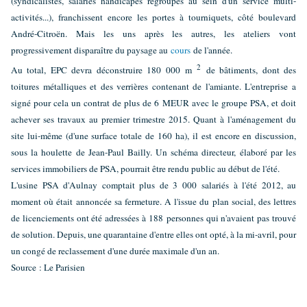
(syndicalistes, salariés handicapés regroupés au sein d'un service multi-
activités...), franchissent encore les portes à tourniquets, côté boulevard
André-Citroën. Mais les uns après les autres, les ateliers vont
progressivement disparaître du paysage au
cours
de l'année.
2
Au total, EPC devra déconstruire 180 000 m
de bâtiments, dont des
toitures métalliques et des verrières contenant de l'amiante. L'entreprise a
signé pour cela un contrat de plus de 6 MEUR avec le groupe PSA, et doit
achever ses travaux au premier trimestre 2015. Quant à l'aménagement du
site lui-même (d'une surface totale de 160 ha), il est encore en discussion,
sous la houlette de Jean-Paul Bailly. Un schéma directeur, élaboré par les
services immobiliers de PSA, pourrait être rendu public au début de l'été.
L'usine PSA d'Aulnay comptait plus de 3 000 salariés à l'été 2012, au
moment où était annoncée sa fermeture. A l'issue du plan social, des lettres
de licenciements ont été adressées à 188 personnes qui n'avaient pas trouvé
de solution. Depuis, une quarantaine d'entre elles ont opté, à la mi-avril, pour
un congé de reclassement d'une durée maximale d'un an.
Source : Le Parisien