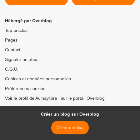
Bois réagit à l’arrêté anti-
démolie >
mendicité du maire Bruno
Beschizza
Hébergé par Overblog
Top articles
Pages
Contact
Signaler un abus
C.G.U.
Cookies et données personnelles
Préférences cookies
Voir le profil de Aulnaylibre ! sur le portail Overblog
Créer un blog sur Overblog
Créer un blog