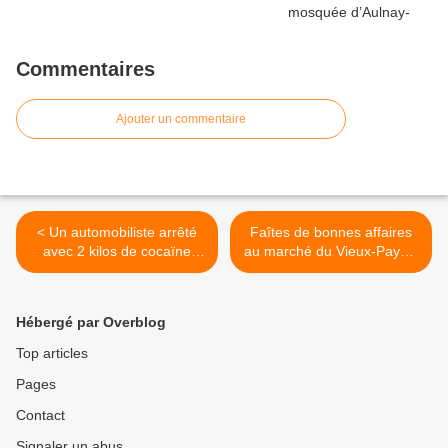
Commentaires
Ajouter un commentaire
< Un automobiliste arrêté
Faîtes de bonnes affaires
avec 2 kilos de cocaïne
au marché du Vieux-Pays à
dans son coffre aux
Aulnay-sous-Bois ! >
Beaudottes à Sevran
Hébergé par Overblog
Top articles
Pages
Contact
Signaler un abus