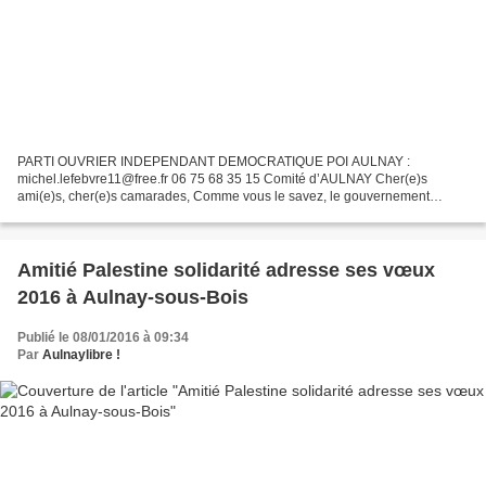
PARTI OUVRIER INDEPENDANT DEMOCRATIQUE POI AULNAY :
michel.lefebvre11@free.fr 06 75 68 35 15 Comité d’AULNAY Cher(e)s
ami(e)s, cher(e)s camarades, Comme vous le savez, le gouvernement
prépare un projet de loi qui viserait à « simplifier » le code du travail...
Amitié Palestine solidarité adresse ses vœux
2016 à Aulnay-sous-Bois
Publié le 08/01/2016 à 09:34
Par
Aulnaylibre !