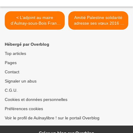
< L’adjoint au maire
Amitié Palestine solidarité
d’Aulnay-sous-Bois Frank
adresse ses vœux 2016 à
Cannarozzo soutient la
Aulnay-sous-Bois >
candidature d’Alain Juppé à
l’élection présidentielle de
Hébergé par Overblog
2017
Top articles
Pages
Contact
Signaler un abus
C.G.U.
Cookies et données personnelles
Préférences cookies
Voir le profil de Aulnaylibre ! sur le portail Overblog