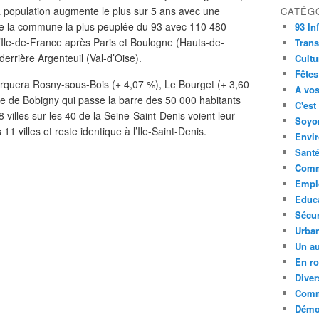
a population augmente le plus sur 5 ans avec une
CATÉG
te la commune la plus peuplée du 93 avec 110 480
93 In
 d’Ile-de-France après Paris et Boulogne (Hauts-de-
Trans
derrière Argenteuil (Val-d’Oise).
Cultu
Fêtes
arquera Rosny-sous-Bois (+ 4,07 %), Le Bourget (+ 3,60
A vos
lle de Bobigny qui passe la barre des 50 000 habitants
C'est
villes sur les 40 de la Seine-Saint-Denis voient leur
Soyon
1 villes et reste identique à l’Ile-Saint-Denis.
Envi
Sant
Comm
Empl
Educ
Sécur
Urba
Un au
En ro
Diver
Comm
Démoc