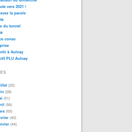
ute vers 2021 !
avez la parole
té
o du tunnel
té
ce conso
prise
rtir à Aulnay
ctif PLU Aulnay
VES
illet
(25)
in
(28)
ai
(51)
ril
(56)
ars
(65)
vrier
(40)
nvier
(44)