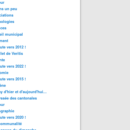
ur
ns un peu
iations
nologies
nces
il municipal
ment
ute vers 2012 !
let de Veritis
nte
ute vers 2022 !
omie
ute vers 2015 !
ène
y d'hier et d'aujourd'hui...
ssée des cantonales
ur
graphie
ute vers 2020 !
rcommunalité
hanson du dimanche