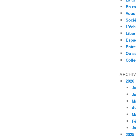
En ro
Vous 
Socié
L'éch
Liber
Espa
Entre
Où so
Colle
ARCHI
2026
Ju
Ju
M
Av
M
Fé
Ja
2025