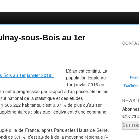
ulnay-sous-Bois au 1er
CONTAC
L’élan est continu. La
population légale au
Faceb
1er janvier 2016 en
YouTube
en nette progression par rapport à l’an passé. Selon les
itut national de la statistique et des études
NEWSL
 565 222 habitants, c’est 0,87 % de plus qu’au 1er
Abonnez
supplémentaires : plus que l’équivalent d’une commune
articles 
Email
uplé d’Ile-de-France, après Paris et les Hauts-de-Seine.
ondi de 3,1 %, c’est au-delà de la moyenne régionale (+