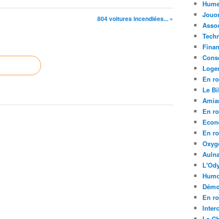
Hume
Jouo
804 voitures incendiées... »
Assoc
Tech
Fina
Conse
Loge
En ro
Le Bil
Amia
En ro
Econ
En ro
Oxyg
Aulna
L'Ody
Humo
Démo
En ro
Inte
La C