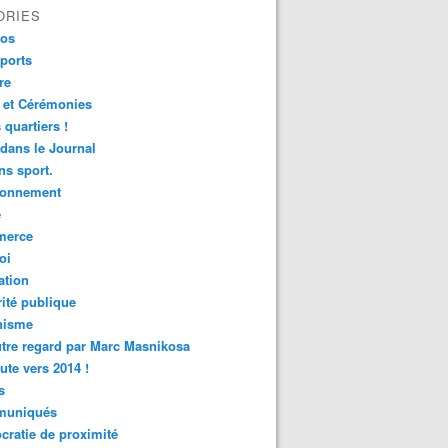
ORIES
fos
ports
re
 et Cérémonies
 quartiers !
 dans le Journal
s sport.
ronnement
é
erce
oi
ation
ité publique
nisme
tre regard par Marc Masnikosa
ute vers 2014 !
s
uniqués
ratie de proximité