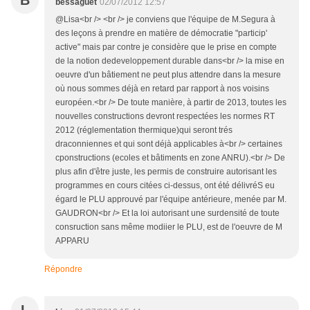
B
bessaguet
02/07/2012 12:57
@Lisa<br /> <br /> je conviens que l'équipe de M.Segura à
des leçons à prendre en matière de démocratie "particip'
active" mais par contre je considère que le prise en compte
de la notion dedeveloppement durable dans<br /> la mise en
oeuvre d'un bâtiement ne peut plus attendre dans la mesure
où nous sommes déjà en retard par rapport à nos voisins
européen.<br /> De toute manière, à partir de 2013, toutes les
nouvelles constructions devront respectées les normes RT
2012 (réglementation thermique)qui seront trés
draconniennes et qui sont déjà applicables à<br /> certaines
cponstructions (ecoles et bâtiments en zone ANRU).<br /> De
plus afin d'être juste, les permis de construire autorisant les
programmes en cours citées ci-dessus, ont été délivréS eu
égard le PLU approuvé par l'équipe antérieure, menée par M.
GAUDRON<br /> Et la loi autorisant une surdensité de toute
consruction sans même modiier le PLU, est de l'oeuvre de M
APPARU
Répondre