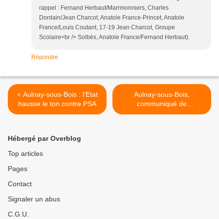
rappel : Fernand Herbaut/Marrmonniers, Charles
Dordain/Jean Charcot, Anatole France-Princet, Anatole
France/Louis Coutant, 17-19 Jean Charcot, Groupe
Scolaire<br /> Solbès, Anatole France/Fernand Herbaut).
Répondre
< Aulnay-sous-Bois : l’Etat
Aulnay-sous-Bois,
hausse le ton contre PSA
communiqué de
l’association Croix-Blanche :
la mairie exclut des
membres du comité de
Hébergé par Overblog
pilotage dont Q.C.B.E.
Mobilisons-nous ! >
Top articles
Pages
Contact
Signaler un abus
C.G.U.