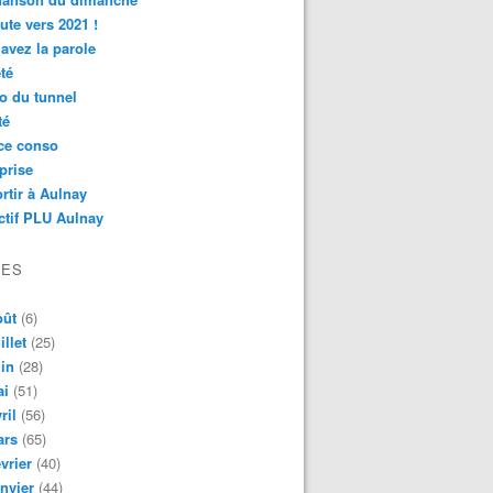
ute vers 2021 !
avez la parole
té
o du tunnel
té
ce conso
prise
rtir à Aulnay
ctif PLU Aulnay
VES
oût
(6)
illet
(25)
in
(28)
ai
(51)
ril
(56)
ars
(65)
vrier
(40)
nvier
(44)