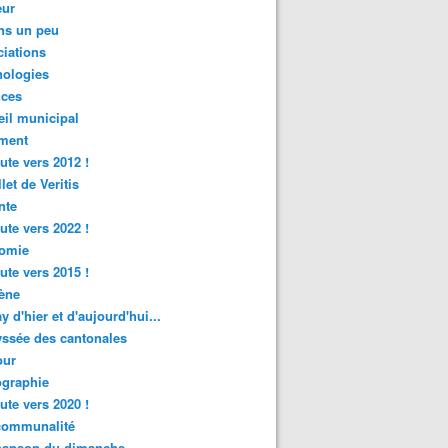
ur
ns un peu
iations
nologies
nces
il municipal
ment
ute vers 2012 !
let de Veritis
nte
ute vers 2022 !
omie
ute vers 2015 !
ène
y d'hier et d'aujourd'hui...
ssée des cantonales
ur
graphie
ute vers 2020 !
rcommunalité
hanson du dimanche