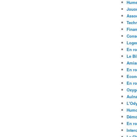
Hume
Jouo
Assoc
Tech
Fina
Conse
Loge
En ro
Le Bil
Amia
En ro
Econ
En ro
Oxyg
Aulna
L'Ody
Humo
Démo
En ro
Inte
La C