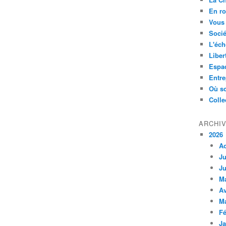
En ro
Vous 
Socié
L'éch
Liber
Espa
Entre
Où so
Colle
ARCHI
2026
A
Ju
Ju
M
Av
M
Fé
Ja