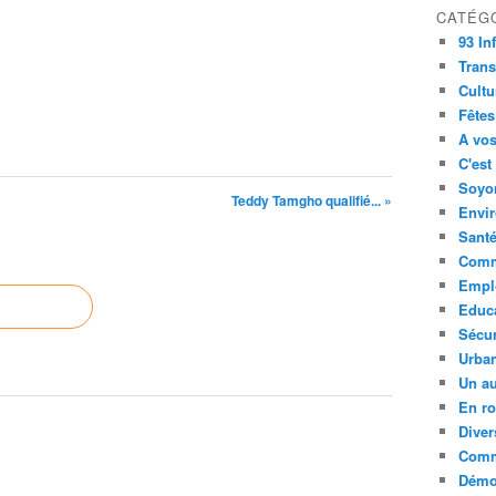
CATÉG
93 In
Trans
Cultu
Fêtes
A vos
C'est
Soyon
Teddy Tamgho qualifié... »
Envi
Sant
Comm
Empl
Educ
Sécur
Urba
Un au
En ro
Diver
Comm
Démoc