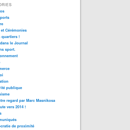
ORIES
fos
ports
re
 et Cérémonies
 quartiers !
 dans le Journal
s sport.
ronnement
é
erce
oi
ation
ité publique
nisme
tre regard par Marc Masnikosa
ute vers 2014 !
s
uniqués
ratie de proximité