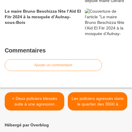
Le maire Bruno Beschizza fête l’Aïd El
Fitr 2024 à la mosquée d’Aulnay-
sous-Bois
Commentaires
Ajouter un commentaire
< Deux policiers blessés
Les policiers agressés dans
suite à une agression
le quartier des 3000 à
violente dans le quartier
Aulnay-sous-Bois victimes
des 3000 à Aulnay-sous-
d’un guet-apens ? >
Bois
Hébergé par Overblog