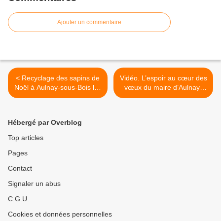
Ajouter un commentaire
< Recyclage des sapins de
Vidéo. L’espoir au cœur des
Noël à Aulnay-sous-Bois les
vœux du maire d’Aulnay-
14 et 28 janvier 2020
sous-Bois Bruno Beschizza
pour l’année 2021 >
Hébergé par Overblog
Top articles
Pages
Contact
Signaler un abus
C.G.U.
Cookies et données personnelles