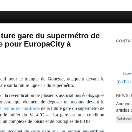
uture gare du supermétro de
CONTAC
te pour EuropaCity à
Faceb
ectif pour le triangle de Gonesse, attaquent devant le
YouTube
 gare sur la future ligne 17 du supermétro.
NEWSL
ci la revendication de plusieurs associations écologiques
Gonesse, qui viennent de déposer un recours devant le
Abonnez
e permis de construire
de la future gare du supermétro de
articles 
r le préfet du Val-d’Oise. La gare est une condition
Email
y, un complexe de loisirs et de boutiques de 80 ha.
 par ricochet de cette gare sur un secteur aujourd’hui