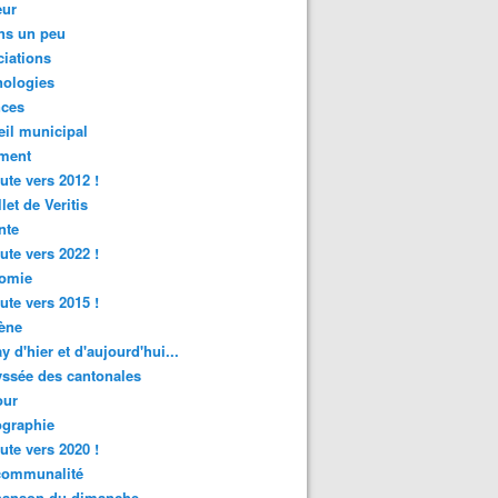
ur
ns un peu
iations
nologies
nces
il municipal
ment
ute vers 2012 !
let de Veritis
nte
ute vers 2022 !
omie
ute vers 2015 !
ène
y d'hier et d'aujourd'hui...
ssée des cantonales
ur
graphie
ute vers 2020 !
rcommunalité
hanson du dimanche