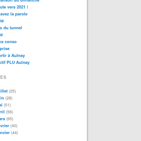
ute vers 2021 !
avez la parole
té
o du tunnel
té
ce conso
prise
rtir à Aulnay
ctif PLU Aulnay
VES
illet
(25)
in
(28)
ai
(51)
ril
(56)
ars
(65)
vrier
(40)
nvier
(44)