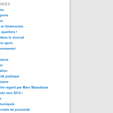
ORIES
fos
ports
re
 et Cérémonies
 quartiers !
 dans le Journal
s sport.
ronnement
é
erce
oi
ation
ité publique
nisme
tre regard par Marc Masnikosa
ute vers 2014 !
s
uniqués
ratie de proximité