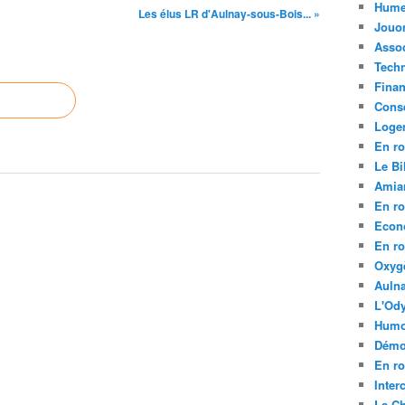
Hume
Les élus LR d'Aulnay-sous-Bois... »
Jouo
Assoc
Tech
Fina
Conse
Loge
En ro
Le Bil
Amia
En ro
Econ
En ro
Oxyg
Aulna
L'Ody
Humo
Démo
En ro
Inte
La C