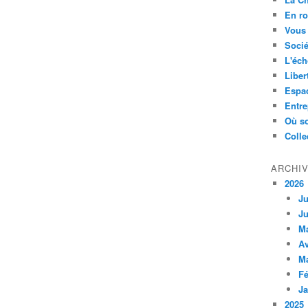
En ro
Vous 
Socié
L'éch
Liber
Espa
Entre
Où so
Colle
ARCHI
2026
Ju
Ju
M
Av
M
Fé
Ja
2025