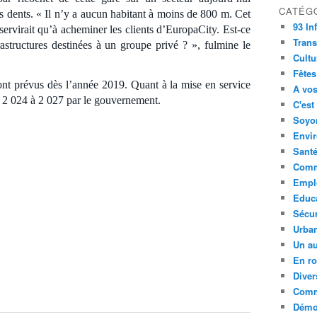
CATÉG
des dents. « Il n’y a aucun habitant à moins de 800 m. Cet
93 In
rvirait qu’à acheminer les clients d’EuropaCity. Est-ce
Trans
astructures destinées à un groupe privé ? », fulmine le
Cultu
Fêtes
ont prévus dès l’année 2019. Quant à la mise en service
A vos
de 2 024 à 2 027 par le gouvernement.
C'est
Soyon
Envi
Sant
Comm
Empl
Educ
Sécur
Urba
Un au
En ro
Diver
Comm
Démoc