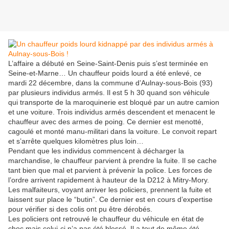
L’affaire a débuté en Seine-Saint-Denis puis s’est terminée en
Seine-et-Marne… Un chauffeur poids lourd a été enlevé, ce
mardi 22 décembre, dans la commune d’Aulnay-sous-Bois (93)
par plusieurs individus armés. Il est 5 h 30 quand son véhicule
qui transporte de la maroquinerie est bloqué par un autre camion
et une voiture. Trois individus armés descendent et menacent le
chauffeur avec des armes de poing. Ce dernier est menotté,
cagoulé et monté manu-militari dans la voiture. Le convoit repart
et s’arrête quelques kilomètres plus loin…
Pendant que les individus commencent à décharger la
marchandise, le chauffeur parvient à prendre la fuite. Il se cache
tant bien que mal et parvient à prévenir la police. Les forces de
l’ordre arrivent rapidement à hauteur de la D212 à Mitry-Mory.
Les malfaiteurs, voyant arriver les policiers, prennent la fuite et
laissent sur place le “butin”. Ce dernier est en cours d’expertise
pour vérifier si des colis ont pu être dérobés.
Les policiers ont retrouvé le chauffeur du véhicule en état de
choc mais celui-ci n’a pas été blessé. Il a tout de même été