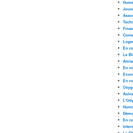
Hume
Jouo
Assoc
Tech
Fina
Conse
Loge
En ro
Le Bil
Amia
En ro
Econ
En ro
Oxyg
Aulna
L'Ody
Humo
Démo
En ro
Inte
La C