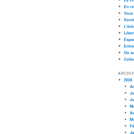
En ro
Vous 
Socié
L'éch
Liber
Espa
Entre
Où so
Colle
ARCHI
2026
A
Ju
Ju
M
Av
M
Fé
Ja