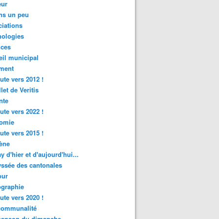
ur
ns un peu
iations
nologies
nces
il municipal
ment
ute vers 2012 !
let de Veritis
nte
ute vers 2022 !
omie
ute vers 2015 !
ène
y d'hier et d'aujourd'hui...
ssée des cantonales
ur
graphie
ute vers 2020 !
rcommunalité
hanson du dimanche