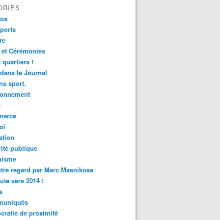
ORIES
fos
ports
re
 et Cérémonies
 quartiers !
 dans le Journal
s sport.
ronnement
é
erce
oi
ation
ité publique
nisme
tre regard par Marc Masnikosa
ute vers 2014 !
s
uniqués
ratie de proximité