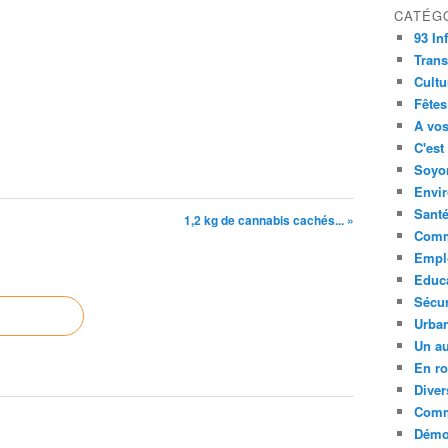
CATÉG
93 In
Trans
Cultu
Fêtes
A vos
C'est
Soyon
Envi
Sant
1,2 kg de cannabis cachés... »
Comm
Empl
Educ
Sécur
Urba
Un au
En ro
Diver
Comm
Démoc