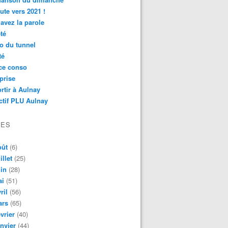
ute vers 2021 !
avez la parole
té
o du tunnel
té
ce conso
prise
rtir à Aulnay
ctif PLU Aulnay
VES
oût
(6)
illet
(25)
in
(28)
ai
(51)
ril
(56)
ars
(65)
vrier
(40)
nvier
(44)