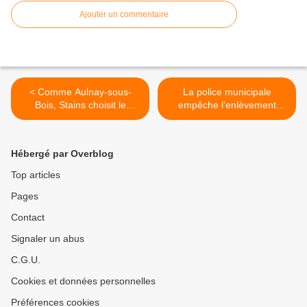
Ajouter un commentaire
< Comme Aulnay-sous-
La police municipale
Bois, Stains choisit le
empêche l’enlèvement
samedi pour l’application
d’une jeune fille à Aulnay-
des nouveaux rythmes
sous-Bois >
scolaires
Hébergé par Overblog
Top articles
Pages
Contact
Signaler un abus
C.G.U.
Cookies et données personnelles
Préférences cookies