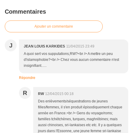
Commentaires
Ajouter un commentaire
J
JEAN LOUIS KARKIDES
11/04/2015 23:49
A quoi sert vos supputations,RW?<br /> A mettre un peu
d'islamophobie?<br /> Chez vous aucun commentaire n'est
insignifiant......
Répondre
R
RW
12/04/2015 00:18
Des enlèvements/séquestrations de jeunes
filles/femmes, il s'en produit épisodiquement chaque
année en France.<br /> Gens du voyage/roms;
familles tchétchènes, turques, maghrébines; mais
aussi chinoises, sri-lankaises etc etc. Il y a quelques
jours dans l'Essonne, une jeune femme sri-lankaise