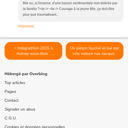
fille ou, à l'inverse, d'une liaison sentimentale non tolérée par
la famille ?<br /> <br /> Courage à la jeune fille, ça doit être
plus que traumatisant...
Répondre
< Intégrathlon 2015 à
Un piéton fauché et tué par
Aulnay-sous-Bois :
une voiture rue Jacques
handicapés et valides sur le
Duclos à Aulnay-sous-Bois
même terrain
>
Hébergé par Overblog
Top articles
Pages
Contact
Signaler un abus
C.G.U.
Cookies et données personnelles