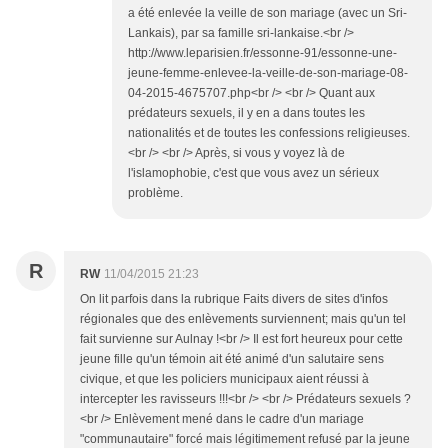
a été enlevée la veille de son mariage (avec un Sri-
Lankais), par sa famille sri-lankaise.<br />
http://www.leparisien.fr/essonne-91/essonne-une-
jeune-femme-enlevee-la-veille-de-son-mariage-08-
04-2015-4675707.php<br /> <br /> Quant aux
prédateurs sexuels, il y en a dans toutes les
nationalités et de toutes les confessions religieuses.
<br /> <br /> Après, si vous y voyez là de
l'islamophobie, c'est que vous avez un sérieux
problème.
R
RW
11/04/2015 21:23
On lit parfois dans la rubrique Faits divers de sites d'infos
régionales que des enlèvements surviennent; mais qu'un tel
fait survienne sur Aulnay !<br /> Il est fort heureux pour cette
jeune fille qu'un témoin ait été animé d'un salutaire sens
civique, et que les policiers municipaux aient réussi à
intercepter les ravisseurs !!!<br /> <br /> Prédateurs sexuels ?
<br /> Enlèvement mené dans le cadre d'un mariage
"communautaire" forcé mais légitimement refusé par la jeune