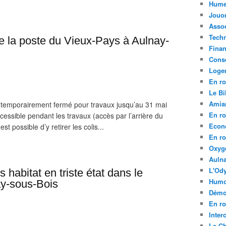
Hume
Jouo
Assoc
Tech
e la poste du Vieux-Pays à Aulnay-
Fina
Conse
Loge
En ro
Le Bil
Amia
 temporairement fermé pour travaux jusqu’au 31 mai
En ro
cessible pendant les travaux (accès par l’arrière du
Econ
t possible d’y retirer les colis...
En ro
Oxyg
Aulna
L'Ody
habitat en triste état dans le
Humo
ay-sous-Bois
Démo
En ro
Inte
La C