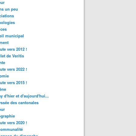
ur
ns un peu
iations
nologies
nces
il municipal
ment
ute vers 2012 !
let de Veritis
nte
ute vers 2022 !
omie
ute vers 2015 !
ène
y d'hier et d'aujourd'hui...
ssée des cantonales
ur
graphie
ute vers 2020 !
rcommunalité
hanson du dimanche