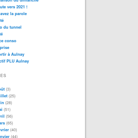
ute vers 2021 !
avez la parole
té
o du tunnel
té
ce conso
prise
rtir à Aulnay
ctif PLU Aulnay
VES
oût
(3)
illet
(25)
in
(28)
ai
(51)
ril
(56)
ars
(65)
vrier
(40)
nvier
(44)