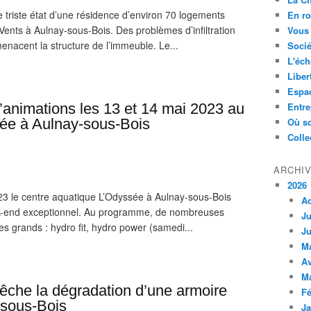
e triste état d’une résidence d’environ 70 logements
En ro
Vents à Aulnay-sous-Bois. Des problèmes d’infiltration
Vous 
menacent la structure de l’immeuble. Le...
Socié
L'éch
Liber
Espa
animations les 13 et 14 mai 2023 au
Entre
sée à Aulnay-sous-Bois
Où so
Colle
ARCHI
2026
3 le centre aquatique L’Odyssée à Aulnay-sous-Bois
A
-end exceptionnel. Au programme, de nombreuses
Ju
les grands : hydro fit, hydro power (samedi...
Ju
M
Av
M
êche la dégradation d’une armoire
Fé
-sous-Bois
Ja