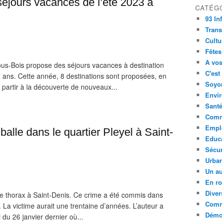
 séjours vacances de l’été 2023 à
CATÉG
93 In
Trans
Cultu
Fêtes
A vos
y-sous-Bois propose des séjours vacances à destination
C'est
 ans. Cette année, 8 destinations sont proposées, en
Soyon
partir à la découverte de nouveaux...
Envi
Sant
Comm
Empl
alle dans le quartier Pleyel à Saint-
Educ
Sécur
Urba
Un au
En ro
Diver
e thorax à Saint-Denis. Ce crime a été commis dans
Comm
. La victime aurait une trentaine d’années. L’auteur a
Démoc
i du 26 janvier dernier où...