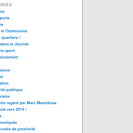
ORIES
fos
ports
re
 et Cérémonies
 quartiers !
 dans le Journal
s sport.
ronnement
é
erce
oi
ation
ité publique
nisme
tre regard par Marc Masnikosa
ute vers 2014 !
s
uniqués
ratie de proximité