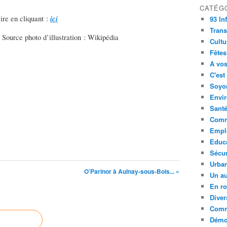
CATÉG
ici
ire en cliquant :
93 In
Trans
 Source photo d’illustration : Wikipédia
Cultu
Fêtes
A vos
C'est
Soyon
Envi
Sant
Comm
Empl
Educ
Sécur
Urba
O’Parinor à Aulnay-sous-Bois... »
Un au
En ro
Diver
Comm
Démoc