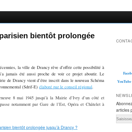
 parisien bientôt prolongée
CONTAC
ennies, la ville de Drancy rêve d’offrir cette possibilité à
Faceb
n’a jamais été aussi proche de voir ce projet aboutir. Le
irie de Drancy vient d’être inscrit dans le nouveau Schéma
YouTube
ironnemental (Sdrif-E)
élaboré par le conseil régional
.
NEWSL
rneuve 8 mai 1945 jusqu’à la Mairie d’Ivry d’un côté et
Abonnez
e passe notamment par Gare de l’Est, Opéra et Châtelet à
articles 
Email