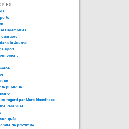
ORIES
fos
ports
re
 et Cérémonies
 quartiers !
 dans le Journal
s sport.
ronnement
é
erce
oi
ation
ité publique
nisme
tre regard par Marc Masnikosa
ute vers 2014 !
s
uniqués
ratie de proximité