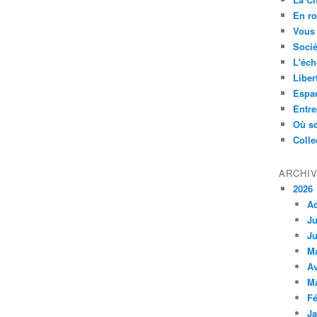
En ro
Vous 
Socié
L'éch
Liber
Espa
Entre
Où so
Colle
ARCHI
2026
A
Ju
Ju
M
Av
M
Fé
Ja