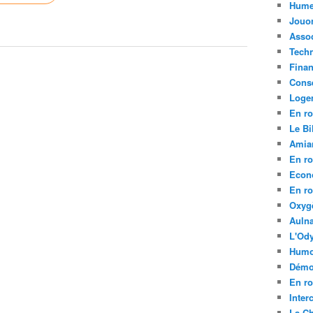
Hume
Jouo
Assoc
Tech
Fina
Conse
Loge
En ro
Le Bil
Amia
En ro
Econ
En ro
Oxyg
Aulna
L'Ody
Humo
Démo
En ro
Inte
La C