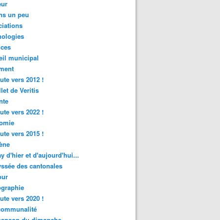
ur
ns un peu
iations
nologies
nces
il municipal
ment
ute vers 2012 !
let de Veritis
nte
ute vers 2022 !
omie
ute vers 2015 !
ène
y d'hier et d'aujourd'hui...
ssée des cantonales
ur
graphie
ute vers 2020 !
rcommunalité
hanson du dimanche