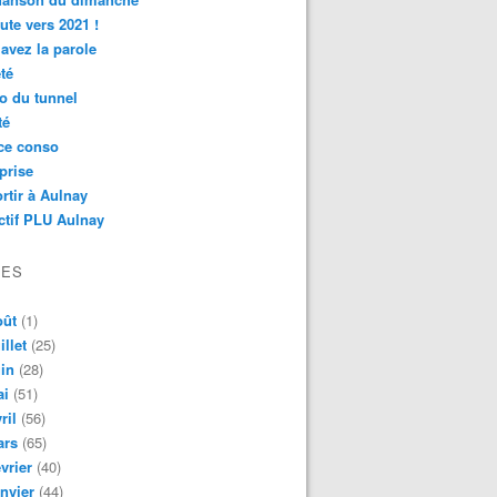
ute vers 2021 !
avez la parole
té
o du tunnel
té
ce conso
prise
rtir à Aulnay
ctif PLU Aulnay
VES
oût
(1)
illet
(25)
in
(28)
ai
(51)
ril
(56)
ars
(65)
vrier
(40)
nvier
(44)