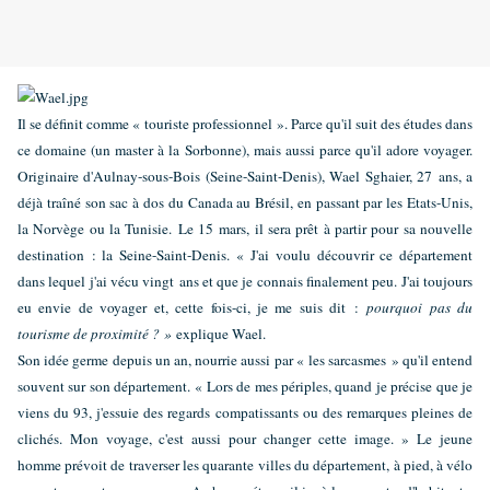
Il se définit comme « touriste professionnel ». Parce qu'il suit des études dans
ce domaine (un master à la Sorbonne), mais aussi parce qu'il adore voyager.
Originaire d'Aulnay-sous-Bois (Seine-Saint-Denis), Wael Sghaier, 27 ans, a
déjà traîné son sac à dos du Canada au Brésil, en passant par les Etats-Unis,
la Norvège ou la Tunisie. Le 15 mars, il sera prêt à partir pour sa nouvelle
destination : la Seine-Saint-Denis. « J'ai voulu découvrir ce département
dans lequel j'ai vécu vingt ans et que je connais finalement peu. J'ai toujours
eu envie de voyager et, cette fois-ci, je me suis dit :
pourquoi pas du
tourisme de proximité ? »
explique Wael.
Son idée germe depuis un an, nourrie aussi par « les sarcasmes » qu'il entend
souvent sur son département. « Lors de mes périples, quand je précise que je
viens du 93, j'essuie des regards compatissants ou des remarques pleines de
clichés. Mon voyage, c'est aussi pour changer cette image. » Le jeune
homme prévoit de traverser les quarante villes du département, à pied, à vélo