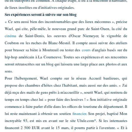
ou en transports en commun. A chaque étape, il ira à la rencontre d'habitants,
de lieux insolites ou d'initiatives originales.
Ses expériences seront à suivre sur son blog
« Ce sera aussi bien des incontournables que des lieux méconnus », précise
Wael, qui cite, pêle-mêle, le nouveau grand parc de Saint-Ouen, la cité du
cinéma
de Saint-Denis, les oeuvres d'Oscar Niemeyer, le vignoble de
Coubron ou les ruches du Blanc-Mesnil. Il compte aussi suivre des ateliers
pour brasser sa bière à Montreuil ou tester des
cours
d'anglais basés sur du
hip-hop américain à La Courneuve. Toutes ses expériences et ses rencontres
seront retranscrites sur un blog qui laissera une large place aux photos et aux
sons.
Pour l'hébergement, Wael compte sur le réseau Accueil banlieues, qui
propose des chambres d'hôtes chez l'habitant, mais aussi sur des amis. « J'ai
déjà reçu des mails de gens prêts à m'accueillir », sourit Wael, qui rentrera de
temps en temps chez lui « pour faire des lessives ! » Son initiative originale
commence à faire parler d'elle dans les offices de tourisme du département. Il
lui reste maintenant à obtenir un soutien
financier
. Son projet, baptisé Mon
incroyable 93, est mis en avant sur le site Ulule.com*. Si les internautes
financent 2 500 EUR avant le 15 mars, il pourra partir à l'aventure. « Et à