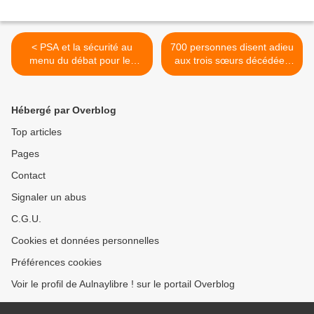
< PSA et la sécurité au
700 personnes disent adieu
menu du débat pour les
aux trois sœurs décédées
municipales de 2014 à
dans l’incendie de leur
Aulnay-sous-Bois sur BFM
logement à Sevran >
Business TV
Hébergé par Overblog
Top articles
Pages
Contact
Signaler un abus
C.G.U.
Cookies et données personnelles
Préférences cookies
Voir le profil de Aulnaylibre ! sur le portail Overblog