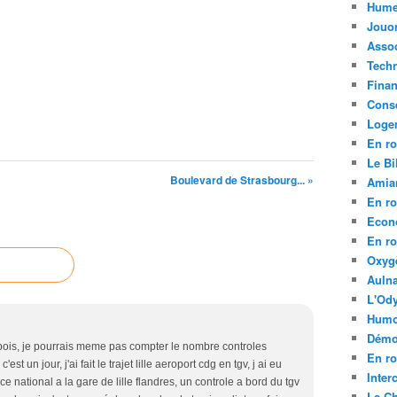
Hume
Jouo
Assoc
Tech
Fina
Conse
Loge
En ro
Le Bil
Boulevard de Strasbourg... »
Amia
En ro
Econ
En ro
Oxyg
Aulna
L'Ody
Humo
Démo
ois, je pourrais meme pas compter le nombre controles
En ro
c'est un jour, j'ai fait le trajet lille aeroport cdg en tgv, j ai eu
Inte
ice national a la gare de lille flandres, un controle a bord du tgv
La C