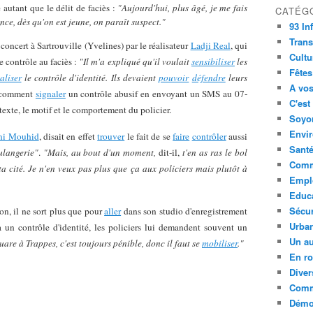
 autant que le délit de faciès :
"Aujourd'hui, plus âgé, je me fais
CATÉG
nce, dès qu'on est jeune, on paraît suspect."
93 In
Trans
oncert à Sartrouville (Yvelines) par le réalisateur
Ladji Real
, qui
Cultu
e contrôle au faciès :
"Il m'a expliqué qu'il voulait
sensibiliser
les
Fêtes
aliser
le contrôle d'identité. Ils devaient
pouvoir
défendre
leurs
A vos
e comment
signaler
un contrôle abusif en envoyant un SMS au 07-
C'est
texte, le motif et le comportement du policier.
Soyon
Envi
ni Mouhid
, disait en effet
trouver
le fait de se
faire
contrôler
aussi
Sant
ulangerie"
.
"Mais, au bout d'un moment,
dit-il,
t'en as ras le bol
Comm
a cité. Je n'en veux pas plus que ça aux policiers mais plutôt à
Empl
Educ
Sécur
on, il ne sort plus que pour
aller
dans son studio d'enregistrement
Urba
à un contrôle d'identité, les policiers lui demandent souvent un
Un au
uare à Trappes, c'est toujours pénible, donc il faut se
mobiliser
."
En ro
Diver
Comm
Démoc