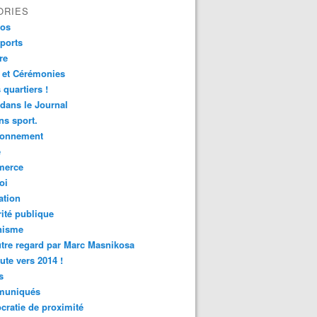
ORIES
fos
ports
re
 et Cérémonies
 quartiers !
 dans le Journal
s sport.
ronnement
é
erce
oi
ation
ité publique
nisme
tre regard par Marc Masnikosa
ute vers 2014 !
s
uniqués
ratie de proximité