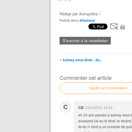
Rédigé par
Aulnaylibre !
Publié dans
#Humeur
S'inscrire à la newsletter
« Aulnay-sous-Bois : du...
Commenter cet article
Ajouter un commentaire
C
CB
23/11/2011 19:16
en 24 ans passés a aulnay sous b
auxquels j'ai eu le droit, le record, 
le<br /> droit a un controle de pol