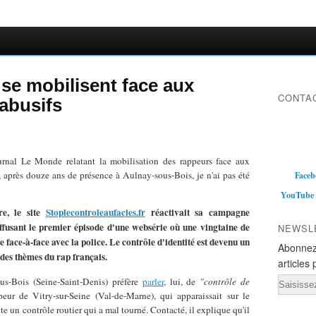
se mobilisent face aux
CONTAC
 abusifs
urnal Le Monde relatant la mobilisation des rappeurs face aux
, après douze ans de présence à Aulnay-sous-Bois, je n'ai pas été
Faceb
YouTube
e, le site
Stoplecontroleaufacies.fr
réactivait sa campagne
diffusant le premier épisode d'une websérie où une vingtaine de
NEWSL
 face-à-face avec la police. Le contrôle d'identité est devenu un
Abonnez
t des thèmes du rap français.
articles 
Email
us-Bois (Seine-Saint-Denis) préfère
parler
, lui, de
"contrôle de
ur de Vitry-sur-Seine (Val-de-Marne), qui apparaissait sur le
nte un contrôle routier qui a mal tourné. Contacté, il explique qu'il