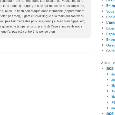
 a cdg qui m'ont ramené dans leur local et qui vouliat me faire
En ro
 te fous a poil, quoi)que j'ai bien sur refusé en haussant le tno,
Vous 
 ans j'ai eu un flash ball braqué dans la tronche (apparemment
'etait pas moi), 3 gars en civil flingue a la main qui sont venu
Socié
ait pas l'air d'être des policiers, donc j ai bien bien flippé, etc,
L'éch
sur qu'avec le temps, plus on prend de l'age et moins ils nous
Liber
que j'ai pas été controlé, je pense bien
Espa
Entre
Où so
Colle
ARCHI
2026
Ju
Ju
M
Av
M
Fé
Ja
2025