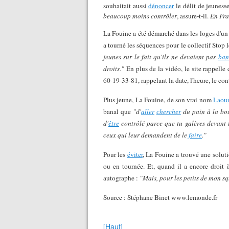
souhaitait aussi
dénoncer
le délit de jeunesse
beaucoup moins contrôler
, assure-t-il.
En Fra
La Fouine a été démarché dans les loges d'un c
a tourné les séquences pour le collectif Stop l
jeunes sur le fait qu'ils ne devaient pas
ban
droits."
En plus de la vidéo, le site rappell
60-19-33-81, rappelant la date, l'heure, le con
Plus jeune, La Fouine, de son vrai nom
Laou
banal que
"d'
aller
chercher
du pain à la bo
d'
être
contrôlé parce que tu galères devant t
ceux qui leur demandent de le
faire
."
Pour les
éviter
, La Fouine a trouvé une soluti
ou en tournée. Et, quand il a encore droit 
autographe :
"Mais, pour les petits de mon sq
Source : Stéphane Binet www.lemonde.fr
[Haut]