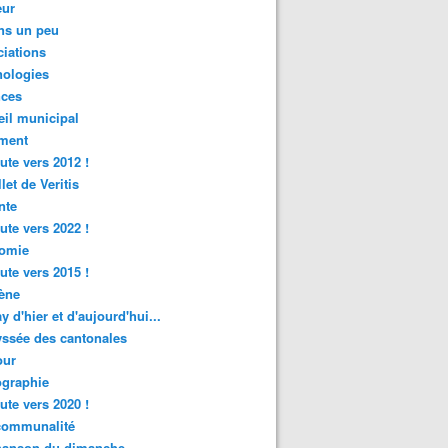
ur
ns un peu
iations
nologies
nces
il municipal
ment
ute vers 2012 !
let de Veritis
nte
ute vers 2022 !
omie
ute vers 2015 !
ène
y d'hier et d'aujourd'hui...
ssée des cantonales
ur
graphie
ute vers 2020 !
rcommunalité
hanson du dimanche