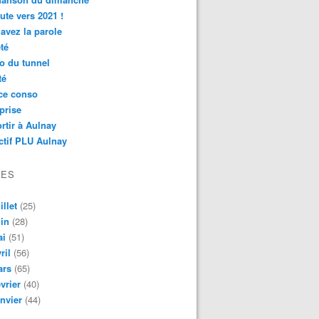
ute vers 2021 !
avez la parole
té
o du tunnel
té
ce conso
prise
rtir à Aulnay
ctif PLU Aulnay
VES
illet
(25)
in
(28)
ai
(51)
ril
(56)
ars
(65)
vrier
(40)
nvier
(44)