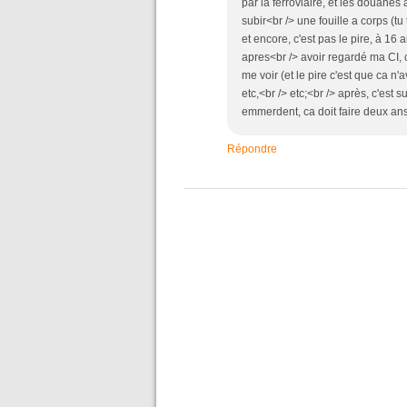
par la ferroviaire, et les douanes
subir<br /> une fouille a corps (tu
et encore, c'est pas le pire, à 16
apres<br /> avoir regardé ma CI, c
me voir (et le pire c'est que ca n'av
etc,<br /> etc;<br /> après, c'est 
emmerdent, ca doit faire deux ans 
Répondre