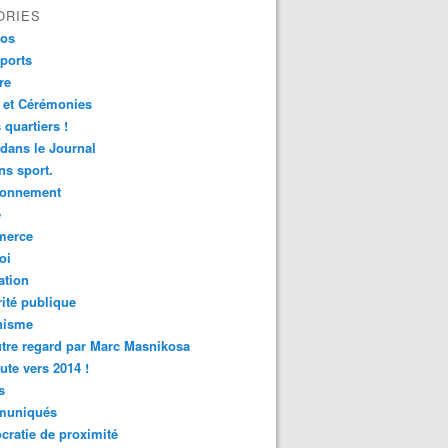
ORIES
fos
ports
re
 et Cérémonies
 quartiers !
 dans le Journal
s sport.
ronnement
é
erce
oi
ation
ité publique
nisme
tre regard par Marc Masnikosa
ute vers 2014 !
s
uniqués
ratie de proximité