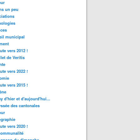
ur
ns un peu
iations
nologies
nces
il municipal
ment
ute vers 2012 !
let de Veritis
nte
ute vers 2022 !
omie
ute vers 2015 !
ène
y d'hier et d'aujourd'hui...
ssée des cantonales
ur
graphie
ute vers 2020 !
rcommunalité
hanson du dimanche