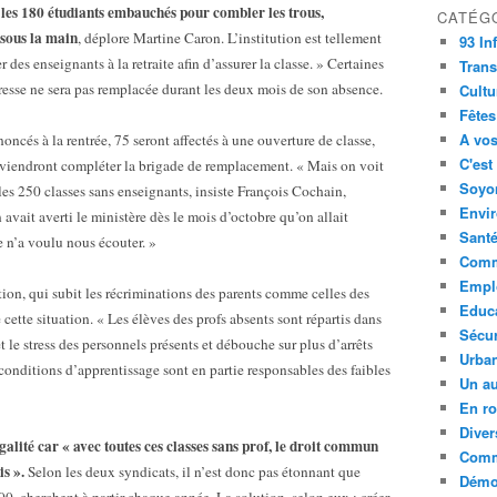
les 180 étudiants embauchés pour combler les trous,
CATÉG
 sous la main
, déplore Martine Caron. L’institution est tellement
93 In
des enseignants à la retraite afin d’assurer la classe. » Certaines
Trans
resse ne sera pas remplacée durant les deux mois de son absence.
Cultu
Fêtes
A vos
ncés à la rentrée, 75 seront affectés à une ouverture de classe,
C'est
0 viendront compléter la brigade de remplacement. « Mais on voit
Soyon
 les 250 classes sans enseignants, insiste François Cochain,
Envi
vait averti le ministère dès le mois d’octobre qu’on allait
Sant
e n’a voulu nous écouter. »
Comm
Empl
ion, qui subit les récriminations des parents comme celles des
Educ
 cette situation. « Les élèves des profs absents sont répartis dans
Sécur
et le stress des personnels présents et débouche sur plus d’arrêts
Urba
onditions d’apprentissage sont en partie responsables des faibles
Un au
En ro
Diver
égalité car « avec toutes ces classes sans prof, le droit commun
Comm
s ».
Selon les deux syndicats, il n’est donc pas étonnant que
Démoc