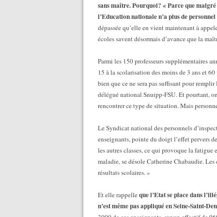
sans maître. Pourquoi? « Parce que malgré 
l’Education nationale n’a plus de personnel
dépassée qu’elle en vient maintenant à appeler 
écoles savent désormais d’avance que la maît
Parmi les 150 professeurs supplémentaires anno
15 à la scolarisation des moins de 3 ans et 6
bien que ce ne sera pas suffisant pour remplir
délégué national Snuipp-FSU. Et pourtant, on a
rencontrer ce type de situation. Mais personn
Le Syndicat national des personnels d’inspect
enseignants, pointe du doigt l’effet pervers de
les autres classes, ce qui provoque la fatigue 
maladie, se désole Catherine Chabaudie. Les c
résultats scolaires. »
que l’Etat se place dans l’ill
Et elle rappelle
n’est même pas appliqué en Seine-Saint-Deni