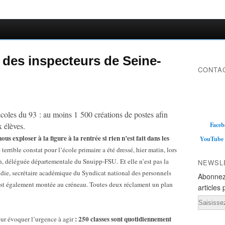
 des inspecteurs de Seine-
CONTAC
écoles du 93 : au moins 1 500 créations de postes afin
 élèves.
Faceb
 exploser à la figure à la rentrée si rien n’est fait dans les
YouTube
 terrible constat pour l’école primaire a été dressé, hier matin, lors
n, déléguée départementale du Snuipp-FSU. Et elle n’est pas la
NEWSL
audie, secrétaire académique du Syndicat national des personnels
Abonnez
 est également montée au créneau. Toutes deux réclament un plan
articles 
Email
: 250 classes sont quotidiennement
our évoquer l’urgence à agir