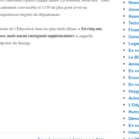
00, cherchent à partir chaque année. La solution, selon eux : créer,
Hume
encadrement convenable et 1150 de plus pour avoir un
Jouo
populations fragiles du département.
Assoc
Tech
. « En cinq ans,
istre de l’Education dans les plus brefs délais
Fina
sses, mais aucun enseignant supplémentaire »,
rappelle
Conse
djointe du Snuipp.
Loge
En ro
Le Bil
Amia
En ro
Econ
En ro
Oxyg
Aulna
L'Ody
Humo
Démo
En ro
Inte
La C