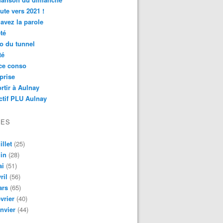
ute vers 2021 !
avez la parole
té
o du tunnel
té
ce conso
prise
rtir à Aulnay
ctif PLU Aulnay
VES
illet
(25)
in
(28)
ai
(51)
ril
(56)
ars
(65)
vrier
(40)
nvier
(44)