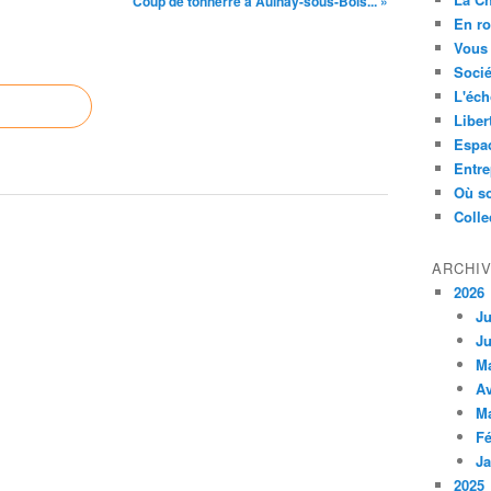
Coup de tonnerre à Aulnay-sous-Bois... »
En ro
Vous 
Socié
L'éch
Liber
Espa
Entre
Où so
Colle
ARCHI
2026
Ju
Ju
M
Av
M
Fé
Ja
2025