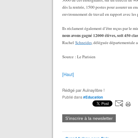
3000 de ces enseignants, sur un effectif de 96
dès la rentrée, 1500 postes pour assurer un 
environnement de travail en rapport avec les 
Ils réclament également d’être reçus par le min
nous avons gagné 12000 élèves, soit 450 cla
Rachel
Schneider
, déléguée départementale a
Source : Le Parisien
[Haut]
Rédigé par
Aulnaylibre !
Publié dans
#Education
S'inscrire à la newsletter