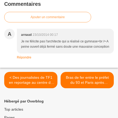
Commentaires
Ajouter un commentaire
A
arnaud
23/10/2014 00:17
Je ne félicite pas l'architecte qui a réalisé ce gymnase<br /> A
peine ouvert déjà fermé sans doute une mauvaise conception
Répondre
< Des journalistes de TF1
Bras de fer entre le préfet
en reportage au centre de
du 93 et Paris après
loisirs Fontaine des Près à
l’évacuation du camp rom
Aulnay-sous-Bois
des Coquetiers à Bobigny >
Hébergé par Overblog
Top articles
Pages