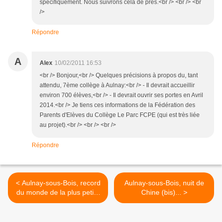
spécifiquement. Nous suivrons cela de près.<br /> <br /> <br
/>
Répondre
A
Alex
10/02/2011 16:53
<br /> Bonjour,<br /> Quelques précisions à propos du, tant
attendu, 7ème collège à Aulnay:<br /> - Il devrait accueillir
environ 700 élèves,<br /> - Il devrait ouvrir ses portes en Avril
2014.<br /> Je tiens ces informations de la Fédération des
Parents d'Elèves du Collège Le Parc FCPE (qui est très liée
au projet).<br /> <br /> <br />
Répondre
< Aulnay-sous-Bois, record
Aulnay-sous-Bois, nuit de
du monde de la plus petite
Chine (bis)... >
piste cyclable en ville.