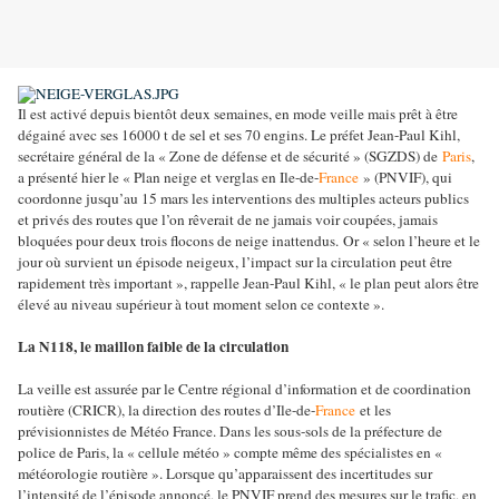
Il est activé depuis bientôt deux semaines, en mode veille mais prêt à être
dégainé avec ses 16000 t de sel et ses 70 engins. Le préfet Jean-Paul Kihl,
secrétaire général de la « Zone de défense et de sécurité » (SGZDS) de
Paris
,
a présenté hier le « Plan neige et verglas en Ile-de-
France
» (PNVIF), qui
coordonne jusqu’au 15 mars les interventions des multiples acteurs publics
et privés des routes que l’on rêverait de ne jamais voir coupées, jamais
bloquées pour deux trois flocons de neige inattendus.
Or « selon l’heure et le
jour où survient un épisode neigeux, l’impact sur la circulation peut être
rapidement très important », rappelle Jean-Paul Kihl, « le plan peut alors être
élevé au niveau supérieur à tout moment selon ce contexte ».
La N118, le maillon faible de la circulation
La veille est assurée par le Centre régional d’information et de coordination
routière (CRICR), la direction des routes d’Ile-de-
France
et les
prévisionnistes de Météo France. Dans les sous-sols de la préfecture de
police de Paris, la « cellule météo » compte même des spécialistes en «
météorologie routière ». Lorsque qu’apparaissent des incertitudes sur
l’intensité de l’épisode annoncé, le PNVIF prend des mesures sur le trafic, en