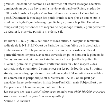
premier lieu celui des camions.
Les autorités ont retenu les leçons de mars
dernier, où un coup de fièvre sur la météo avait paralysé Roissy et plus de
350 poids lourds. « Ce plan s’améliore d’année en année et s’enrichit du
passé. Désormais le stockage des poids lourds se fera plus en amont sur le
nord de Paris, de façon à désengorger Roissy », assure le préfet. En même
temps sont prépositionnés des moyens de dépannage lourds, « pour permettre
de réguler le plus vite possible », précise-t-il.
En niveau 3, le « pilote » actionne tous les outils. Y compris la fermeture
radicale de la N118, à l’Ouest de Paris. Le maillon faible de la circulation
toute saison. « C’est la première fermée en cas de nécessité car elle est
particulièrement exposée, avec une traversée en point haut, sur le plateau de
Saclay notamment, et une très forte fréquentation », justifie le préfet. En
niveau 3, policiers et gendarmes veilleront aussi au « bon respect » des
restrictions de circulation, à commencer par les poids lourds, aux 81 points
stratégiques cartographiés sur l’Ile-de-France, dont 31 réputés très sensibles.
Ici comme sur le périphérique ou sur le réseau RATP, « on ne peut pas
empêcher la neige de tomber, insiste Jean-Paul Kihl, mais l’objectif est que
l’impact en soit le moins important possible ».
Les usagers peuvent aussi s’informer au numéro vert 0800 100200, et sur les
sites www.bison-fute.gouv.fr et www.sytadin.fr
Source : Le Parisien